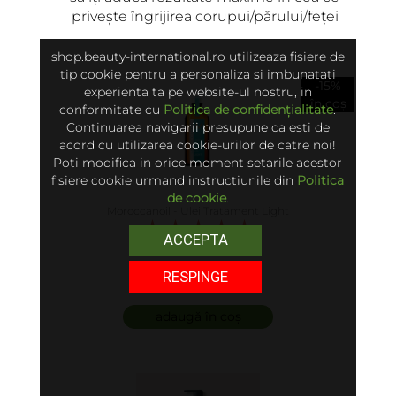
privește îngrijirea corupui/părului/feței
shop.beauty-international.ro utilizeaza fisiere de
tip cookie pentru a personaliza si imbunatati
-15%
experienta ta pe website-ul nostru, in
în coș
conformitate cu
Politica de confidențialitate
.
Continuarea navigarii presupune ca esti de
acord cu utilizarea cookie-urilor de catre noi!
Poti modifica in orice moment setarile acestor
fisiere cookie urmand instructiunile din
Politica
de cookie
.
Moroccanoil - Ulei Tratament Light
ACCEPTA
5.00 (6)
RESPINGE
250 lei
adaugă în coș