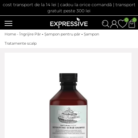
cost transport de la 14 lei | cadou la orice comandă | transport
gratuit peste 300 lei
0
0
Home -
Îngrijire Păr
-
Șampon pentru păr
-
Șampon
Tratamente scalp