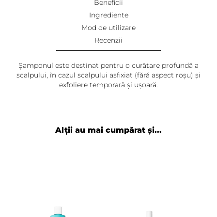
Beneficii
Ingrediente
Mod de utilizare
Recenzii
Șamponul este destinat pentru o curățare profundă a
scalpului, în cazul scalpului asfixiat (fără aspect roșu) și
exfoliere temporară și ușoară.
Andreea
-
2024-06-07
Un sampon foarte bun, curata scalpul in profunzime,
de cand am inceput sa folosesc sampoanele Davines
Alții au mai cumpărat și...
nu m-am mai intoarce la alte sampoane pentru nimic
in lume :D