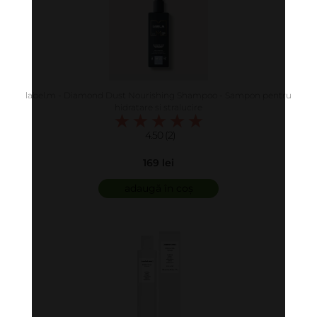
label.m - Diamond Dust Nourishing Shampoo - Sampon pentru
hidratare si stralucire
4.50 (2)
169 lei
adaugă în coș