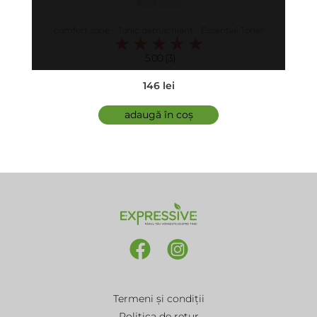
comfort zone - Tonic demachiant - Essential Toner
5.00 (3)
146 lei
adaugă în coș
Termeni și condiții
Politica de retur