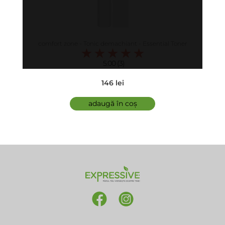
comfort zone - Tonic demachiant - Essential Toner
5.00 (3)
146 lei
adaugă în coș