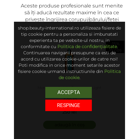
Aceste produse profesionale sunt menite
să îți aducă rezultate maxime în cea ce
privește îngrijirea corupui/părului/feței
shop.beauty-international.ro utilizeaza fisiere de
tip cookie pentru a personaliza si imbunatati
experienta ta pe website-ul nostru, in
-15%
conformitate cu
Politica de confidențialitate
.
în coș
Continuarea navigarii presupune ca esti de
acord cu utilizarea cookie-urilor de catre noi!
Poti modifica in orice moment setarile acestor
fisiere cookie urmand instructiunile din
Politica
de cookie
.
Moroccanoil - Ulei Tratament Light
ACCEPTA
5.00 (6)
RESPINGE
250 lei
adaugă în coș