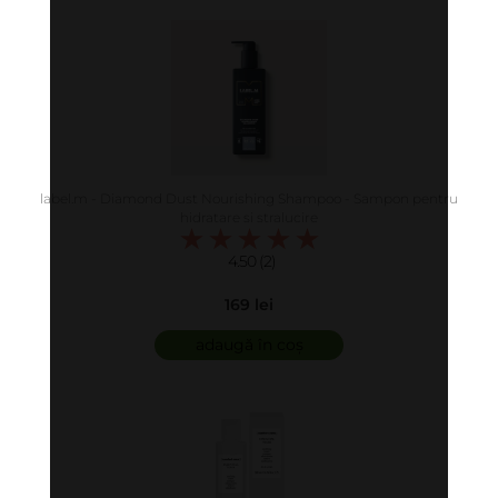
label.m - Diamond Dust Nourishing Shampoo - Sampon pentru
hidratare si stralucire
4.50 (2)
169 lei
adaugă în coș