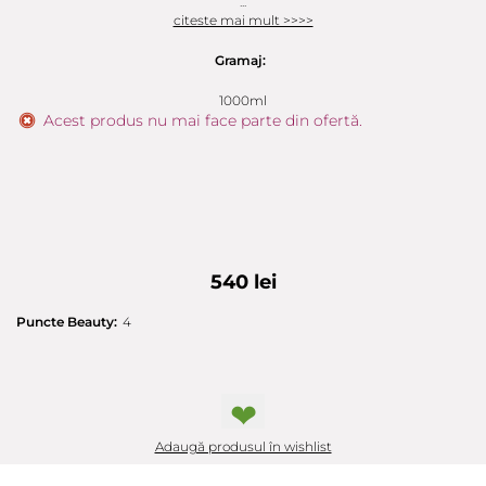
...
citeste mai mult >>>>
Gramaj:
1000ml
Acest produs nu mai face parte din ofertă.
540 lei
Puncte Beauty:
4
❤
Adaugă produsul în wishlist