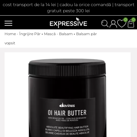
cost transport de la 14 lei | cadou la orice comandă | transport
gratuit peste 300 lei
0
0
Home -
Îngrijire Păr
-
Mască - Balsam
-
Balsam păr
vopsit