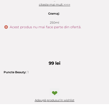
...
citeste mai mult >>>>
Gramaj:
250ml
Acest produs nu mai face parte din ofertă.
99 lei
Puncte Beauty:
1
❤
Adaugă produsul în wishlist