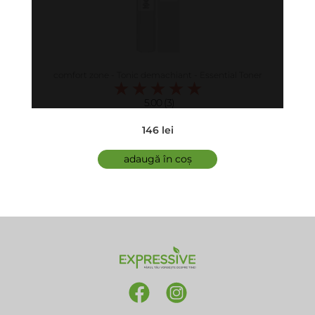
comfort zone - Tonic demachiant - Essential Toner
5.00 (3)
146 lei
adaugă în coș