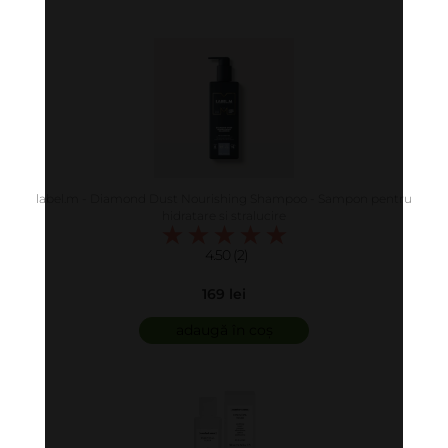
label.m - Diamond Dust Nourishing Shampoo - Sampon pentru
hidratare si stralucire
4.50 (2)
169 lei
adaugă în coș