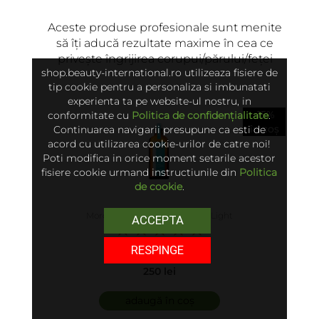
Aceste produse profesionale sunt menite
să îți aducă rezultate maxime în cea ce
ADAUGĂ
privește îngrijirea corupui/părului/feței
shop.beauty-international.ro utilizeaza fisiere de
tip cookie pentru a personaliza si imbunatati
experienta ta pe website-ul nostru, in
-15%
conformitate cu
Politica de confidențialitate
.
în coș
Continuarea navigarii presupune ca esti de
acord cu utilizarea cookie-urilor de catre noi!
Poti modifica in orice moment setarile acestor
fisiere cookie urmand instructiunile din
Politica
de cookie
.
Moroccanoil - Ulei Tratament Light
ACCEPTA
5.00 (6)
RESPINGE
250 lei
adaugă în coș