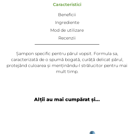
Caracteristici
Beneficii
Ingrediente
Mod de utilizare
Recenzii
Șampon specific pentru părul vopsit. Formula sa,
caracterizată de o spumă bogată, curăță delicat părul,
protejând culoarea și menținându-l strălucitor pentru mai
mult timp.
Raluca Jofi
-
2023-03-24
I love it! Am o nuanță perfectă, durabilă și
strălucitoare pentru că îl folosesc.
Alții au mai cumpărat și...