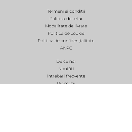
Termeni și condiții
Politica de retur
Modalitate de livrare
Politica de cookie
Politica de confidențialitate
ANPC
De ce noi
Noutăți
Întrebări frecvente
Promoții
Contact
Webdesign by
SigmaNet®