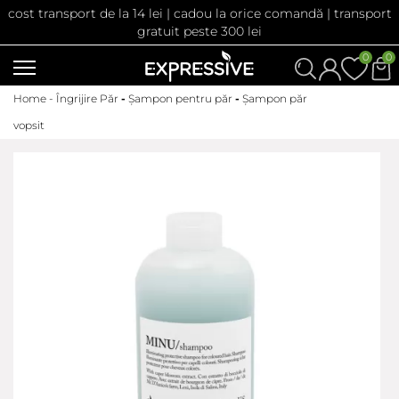
cost transport de la 14 lei | cadou la orice comandă | transport
gratuit peste 300 lei
0
0
Home -
Îngrijire Păr
-
Șampon pentru păr
-
Șampon păr
vopsit