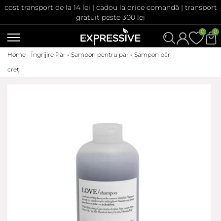
cost transport de la 14 lei | cadou la orice comandă | transport
gratuit peste 300 lei
0
0
Home -
Îngrijire Păr
-
Șampon pentru păr
-
Șampon păr
creț