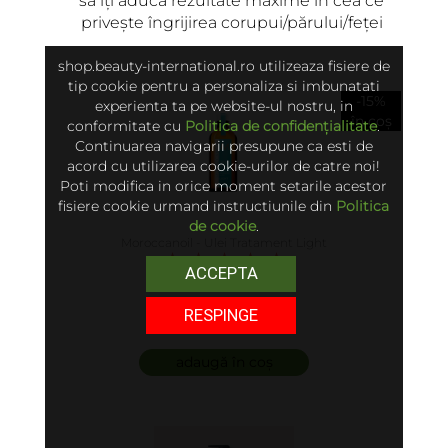
să îți aducă rezultate maxime în cea ce
privește îngrijirea corupui/părului/feței
shop.beauty-international.ro utilizeaza fisiere de
ÎNCARCA IMAGINI
tip cookie pentru a personaliza si imbunatati
-15%
experienta ta pe website-ul nostru, in
în coș
conformitate cu
Politica de confidențialitate
.
Continuarea navigarii presupune ca esti de
acord cu utilizarea cookie-urilor de catre noi!
Poti modifica in orice moment setarile acestor
ADAUGĂ
fisiere cookie urmand instructiunile din
Politica
de cookie
.
Moroccanoil - Ulei Tratament Light
ACCEPTA
5.00 (6)
RESPINGE
250 lei
adaugă în coș