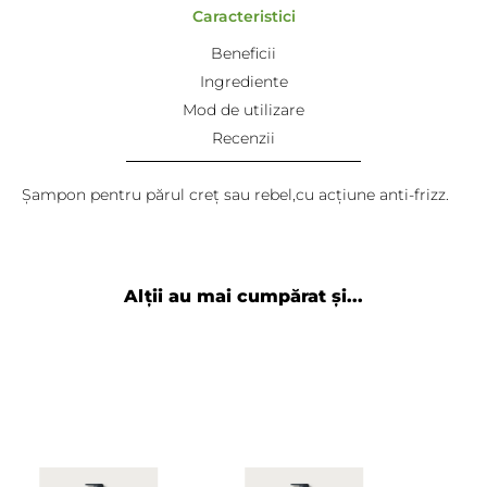
Caracteristici
Beneficii
Ingrediente
Mod de utilizare
Recenzii
Șampon pentru părul creț sau rebel,cu acțiune anti-frizz.
Tania
-
2026-02-09
La recomandarea stilistului, folosesc acest sampon
impreuna cu Balsamul / Masca Davines Love. Imi lasa
Alții au mai cumpărat și...
parul moale si se coafeaza mai usor, fara efect de
muuult volum si electrizare. Am incercat si celelalte
produse din gama Love Smooth, insa doar cele d
Caludia
-
2023-04-06
Un produs foarte bun pentru parul creț! Love it!