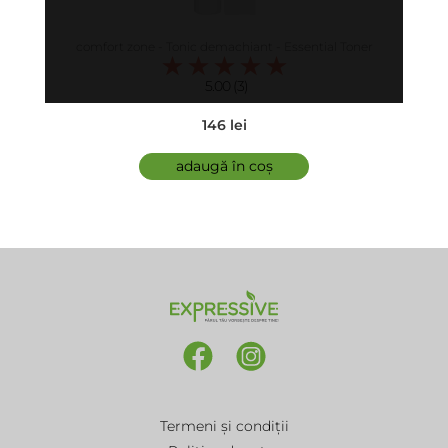
comfort zone - Tonic demachiant - Essential Toner
5.00 (3)
146 lei
adaugă în coș
Termeni și condiții