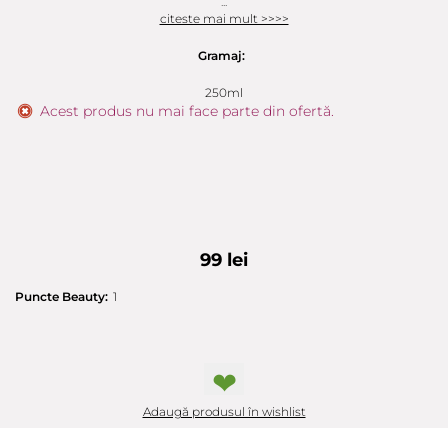
...
citeste mai mult >>>>
Gramaj:
250ml
Acest produs nu mai face parte din ofertă.
99 lei
Puncte Beauty:
1
❤
Adaugă produsul în wishlist