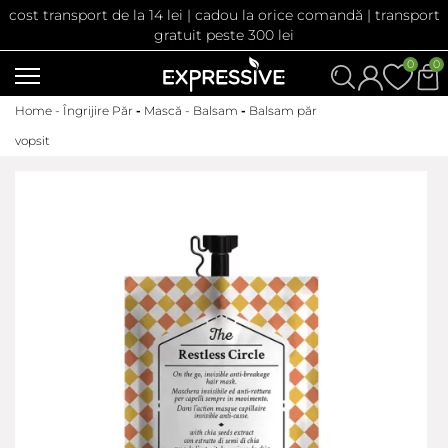
cost transport de la 14 lei | cadou la orice comandă | transport
gratuit peste 300 lei
0
0
Home -
Îngrijire Păr
-
Mască - Balsam
-
Balsam păr
vopsit