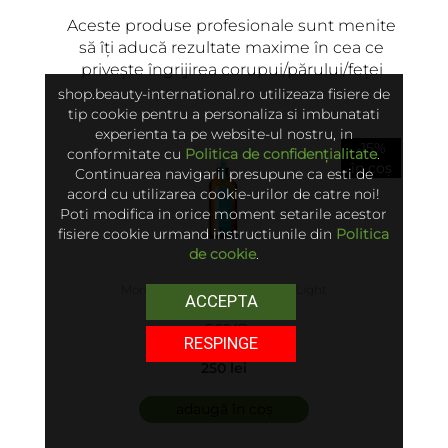
Aceste produse profesionale sunt menite
să îți aducă rezultate maxime în cea ce
privește îngrijirea corupui/părului/feței
shop.beauty-international.ro utilizeaza fisiere de
tip cookie pentru a personaliza si imbunatati
experienta ta pe website-ul nostru, in
-15%
conformitate cu
Politica de confidențialitate
.
în coș
Continuarea navigarii presupune ca esti de
acord cu utilizarea cookie-urilor de catre noi!
Poti modifica in orice moment setarile acestor
fisiere cookie urmand instructiunile din
Politica
de cookie
.
Moroccanoil - Ulei Tratament Light
ACCEPTA
5.00 (6)
RESPINGE
250 lei
adaugă în coș