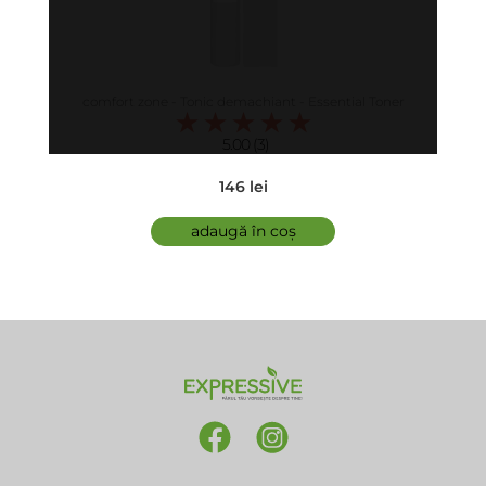
comfort zone - Tonic demachiant - Essential Toner
5.00 (3)
146 lei
adaugă în coș