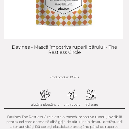
Davines - Mască împotriva ruperii părului - The
Restless Circle
Cod produs: 10390
ajută la pieptănare
anti rupere
hidratare
Davines The Restless Circle este o mască impotriva ruperii, invizibilă
pentru cei care doresc să aibă grijă de părul lor în timpul desfășurării
altor activități. Dă corp și elasticitate protejând părul de ruperea