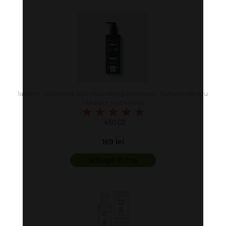
label.m - Diamond Dust Nourishing Shampoo - Sampon pentru
hidratare si stralucire
4.50 (2)
169 lei
adaugă în coș