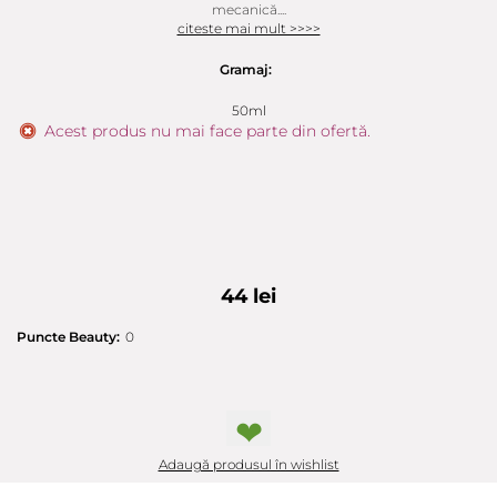
mecanică....
citeste mai mult >>>>
Gramaj:
50ml
Acest produs nu mai face parte din ofertă.
44 lei
Puncte Beauty:
0
❤
Adaugă produsul în wishlist