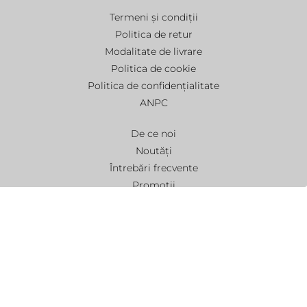
Termeni și condiții
Politica de retur
Modalitate de livrare
Politica de cookie
Politica de confidențialitate
ANPC
De ce noi
Noutăți
Întrebări frecvente
Promoții
Contact
Webdesign by
SigmaNet®