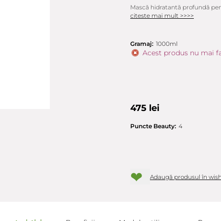
Mască hidratantă profundă pentru
citeste mai mult >>>>
Gramaj:
1000ml
Acest produs nu mai fa
475 lei
Puncte Beauty:
4
❤
Adaugă produsul în wish