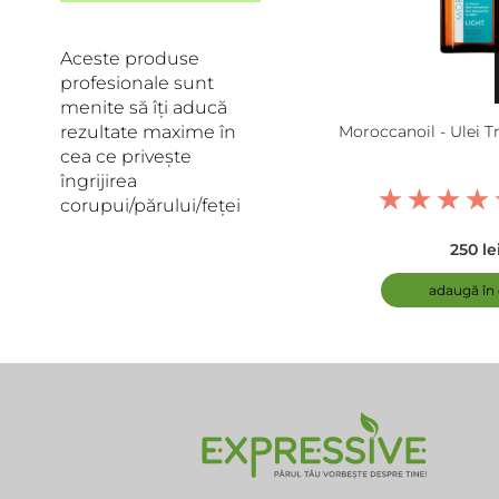
Aceste produse
profesionale sunt
menite să îți aducă
rezultate maxime în
Moroccanoil - Ulei 
cea ce privește
îngrijirea
corupui/părului/feței
250 le
adaugă în