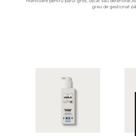
hrănitoare pentru părul gros, uscat sau deteriorat.Ac
greu de gestionat pă