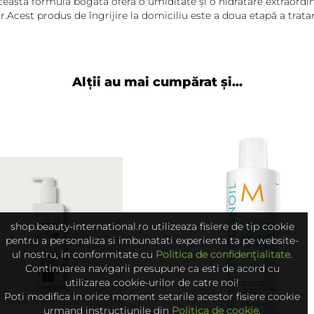
eastă formulă bogată oferă o umiditate și o hidratare extraordinar
r.Acest produs de îngrijire la domiciliu este a doua etapă a trat
Alții au mai cumpărat și...
shop.beauty-international.ro utilizeaza fisiere de tip cookie
pentru a personaliza si imbunatati experienta ta pe website-
ul nostru, in conformitate cu
Politica de confidențialitate
.
Continuarea navigarii presupune ca esti de acord cu
utilizarea cookie-urilor de catre noi!
Poti modifica in orice moment setarile acestor fisiere cookie
urmand instructiunile din
Politica de cookie
.