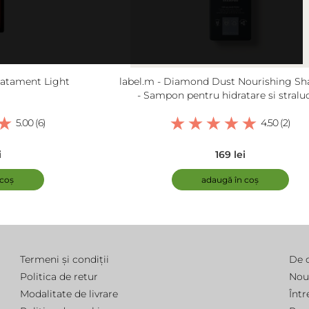
Tratament Light
label.m - Diamond Dust Nourishing S
- Sampon pentru hidratare si straluc
5.00 (6)
4.50 (2)
i
169 lei
 coș
adaugă în coș
Termeni și condiții
De 
Politica de retur
Nou
Modalitate de livrare
Într