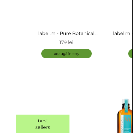
label.m - Pure Botanical
label.m
Nourishing Conditioner - Balsam
Volumis
179 lei
nutritiv
or
adaugă în coș
best
sellers