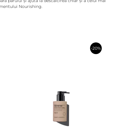
ă părului și ajută la descâlcirea chiar și a celui mai
amentului Nourishing.
-20%
în
Adaugă review
coș