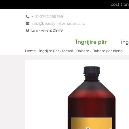
cost tran
+40 0742 266 199
info@beauty-international.ro
luni - vineri: 08-19
Îngrijire păr
Îngr
Home -
Îngrijire Păr
-
Mască - Balsam
-
Balsam păr blond