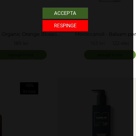
ACCEPTA
RESPINGE
 - Organic Orange Blossom
Moroccanoil - Balsam pe
ing Conditioner - Balsam
echilibrarea scalpului - S
189 lei
153 lei
122.4lei
ganic pentru par fin
Balancing Conditinoe
ADAUGĂ
adaugă în coș
adaugă în coș
-15%
în coș