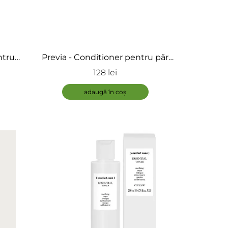
ÎNCARCA IMAGINI
ntru
Previa - Conditioner pentru păr
calp
rebel - Conditioner Smoothing
128 lei
r
Taming
adaugă în coș