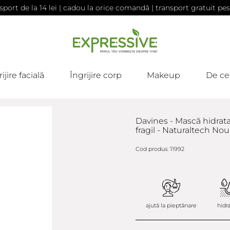
sport de la 14 lei | cadou la orice comandă | transport gratuit pes
ijire facială
Îngrijire corp
Makeup
De ce
Davines - Mască hidrat
fragil - Naturaltech No
Cod produs: 11992
ajută la pieptănare
hidr