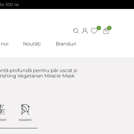
te 300 lei
0
0
 noi
Noutăți
Branduri
antă profundă pentru păr uscat și
urishing Vegetarian Miracle Mask
atare
reparare