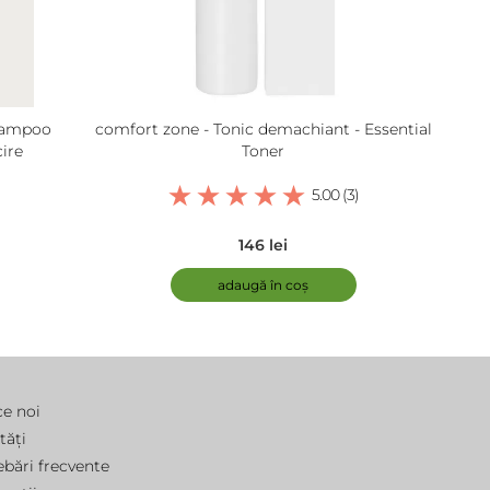
hampoo
comfort zone - Tonic demachiant - Essential
ire
Toner
5.00 (3)
146 lei
adaugă în coș
ce noi
tăți
ebări frecvente