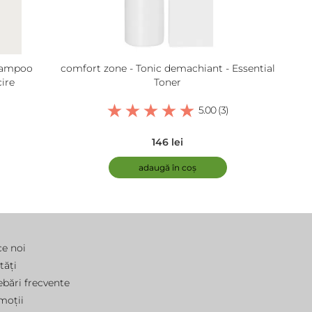
hampoo
comfort zone - Tonic demachiant - Essential
ire
Toner
5.00 (3)
146 lei
adaugă în coș
ce noi
tăți
ebări frecvente
moții