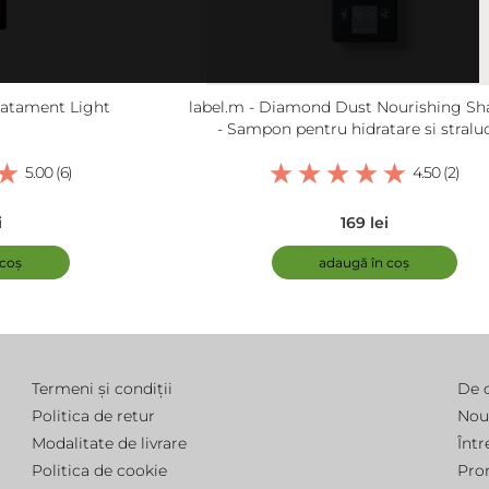
Tratament Light
label.m - Diamond Dust Nourishing S
- Sampon pentru hidratare si straluc
5.00 (6)
4.50 (2)
i
169 lei
 coș
adaugă în coș
Termeni și condiții
De 
Politica de retur
Nou
Modalitate de livrare
Într
Politica de cookie
Pro