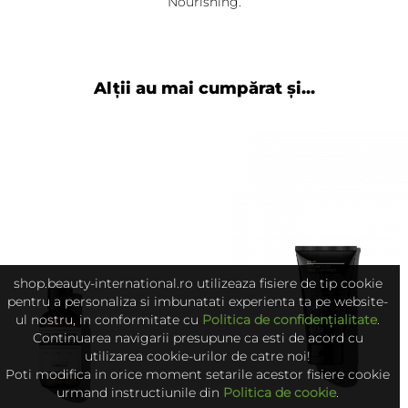
Nourishing.
Alții au mai cumpărat și...
shop.beauty-international.ro utilizeaza fisiere de tip cookie
pentru a personaliza si imbunatati experienta ta pe website-
ul nostru, in conformitate cu
Politica de confidențialitate
.
Continuarea navigarii presupune ca esti de acord cu
utilizarea cookie-urilor de catre noi!
Poti modifica in orice moment setarile acestor fisiere cookie
urmand instructiunile din
Politica de cookie
.