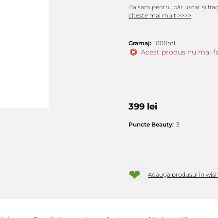
Balsam pentru păr uscat și fragil.
citeste mai mult >>>>
Gramaj:
1000ml
Acest produs nu mai fa
399 lei
Puncte Beauty:
3
❤
Adaugă produsul în wish