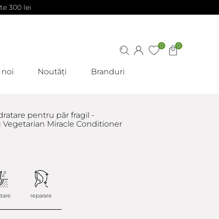
te 300 lei
0
0
 noi
Noutăți
Branduri
ratare pentru păr fragil -
 Vegetarian Miracle Conditioner
atare
reparare