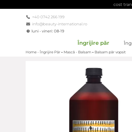
cost tran
+40 0742 266 199
info@beauty-international.ro
luni - vineri: 08-19
Îngrijire păr
Îngr
Home -
Îngrijire Păr
-
Mască - Balsam
-
Balsam păr vopsit