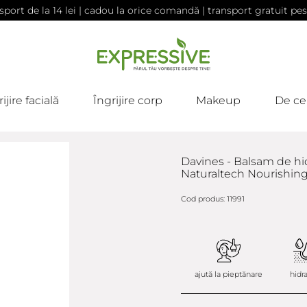
sport de la 14 lei | cadou la orice comandă | transport gratuit pes
ijire facială
Îngrijire corp
Makeup
De ce
Davines - Balsam de hid
Naturaltech Nourishing
Cod produs: 11991
ajută la pieptănare
hidr