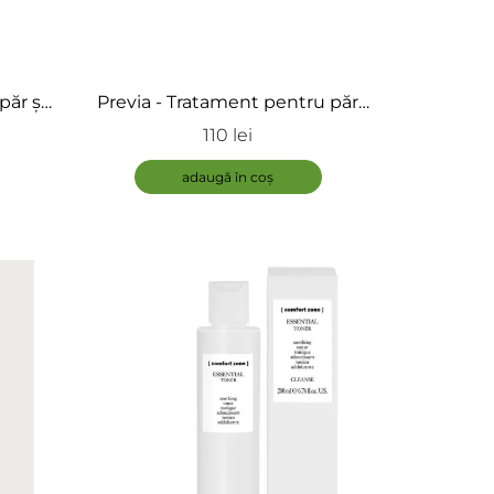
ÎNCARCA IMAGINI
păr și
Previa - Tratament pentru păr
ic
vopsit - After Color Tratament
110 lei
adaugă în coș