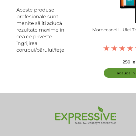
Aceste produse
profesionale sunt
menite să îți aducă
rezultate maxime în
Moroccanoil - Ulei 
cea ce privește
îngrijirea
corupui/părului/feței
250 le
adaugă în