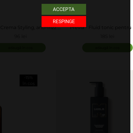
ACCEPTA
RESPINGE
 Crema Styling, anti-frizz -
Previa - Fluid tonic pentru 
Style & Finish
scalp - Hair & Scalp Ton
96 lei
185 lei
Conditioner
ADAUGĂ
adaugă în coș
adaugă în coș
-15%
în coș