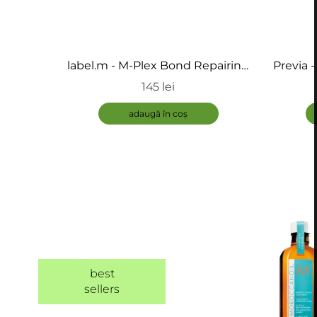
label.m - M-Plex Bond Repairing
Previa -
Miracle Mask - Masca pentru par
145 lei
deteriorat
adaugă în coș
best
sellers