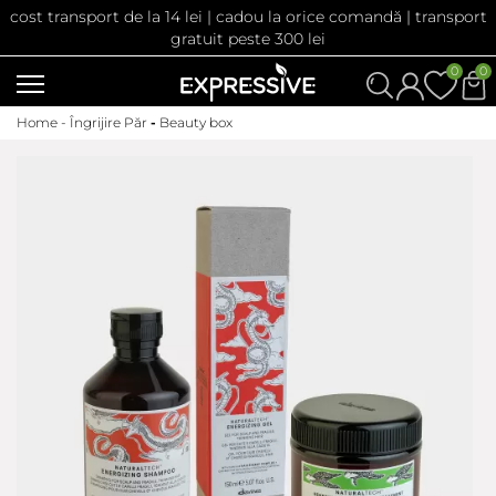
cost transport de la 14 lei | cadou la orice comandă | transport
gratuit peste 300 lei
0
0
Home -
Îngrijire Păr
-
Beauty box