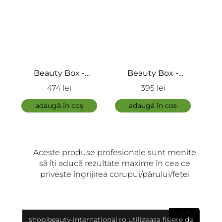
ÎNCARCA IMAGINI
Beauty Box -
Beauty Box -
Reconstruirea firului
Reconstruirea firului
474 lei
395 lei
ADAUGĂ
de par - M-Plex
de par - M-Plex 2
adaugă în coș
adaugă în coș
Aceste produse profesionale sunt menite
să îți aducă rezultate maxime în cea ce
privește îngrijirea corupui/părului/feței
-15%
shop.beauty-international.ro utilizeaza fisiere de