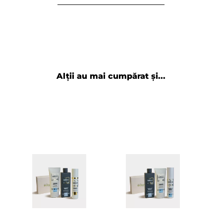
Alții au mai cumpărat și...
Adaugă review