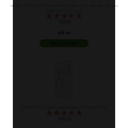
label.m - Diamond Dust Nourishing Shampoo - Sampon pentru
hidratare si stralucire
4.50 (2)
169 lei
adaugă în coș
comfort zone - Tonic demachiant - Essential Toner
5.00 (3)