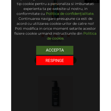
în coș
tip cookie pentru a personaliza si imbunatati
experienta ta pe website-ul nostru, in
conformitate cu
Politica de confidențialitate
.
Continuarea navigarii presupune ca esti de
acord cu utilizarea cookie-urilor de catre noi!
Poti modifica in orice moment setarile acestor
Moroccanoil - Ulei Tratament Light
fisiere cookie urmand instructiunile din
Politica
de cookie
.
5.00 (6)
ACCEPTA
250 lei
RESPINGE
adaugă în coș