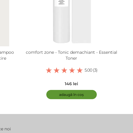
hampoo
comfort zone - Tonic demachiant - Essential
ire
Toner
5.00 (3)
146 lei
adaugă în coș
ce noi