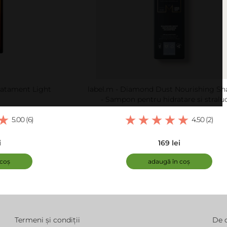
Tratament Light
label.m - Diamond Dust Nourishing S
- Sampon pentru hidratare si straluc
5.00 (6)
4.50 (2)
i
169 lei
 coș
adaugă în coș
Termeni și condiții
De 