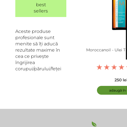
best
sellers
Aceste produse
profesionale sunt
menite să îți aducă
rezultate maxime în
Moroccanoil - Ulei 
cea ce privește
îngrijirea
corupui/părului/feței
250 le
adaugă în