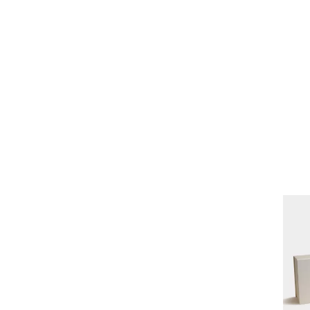
Lavinia
-
2026-03-06
Am descoperit recent produsele Davines, si since
Minu, care e mai potrivita pt par cu porozitate ridic
porozitate scazuta si parul ondular, gama love curl
samponul e super blan
Pascalau florentina
-
2025-0
Produsele davines sunt foarte bune. Le rec