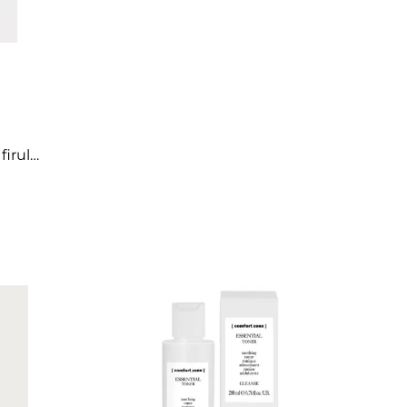
ÎNCARCA IMAGINI
irului