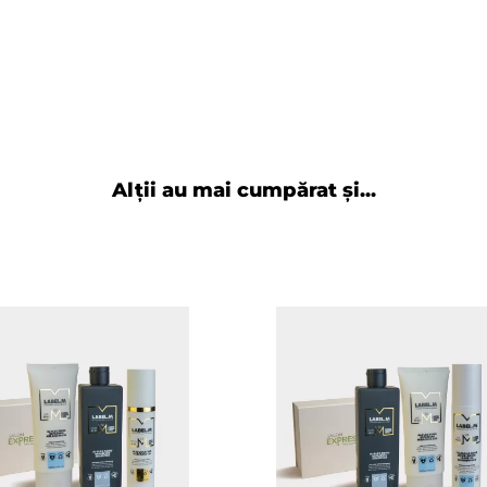
r, imi plac. Am avut gama
ata. eu avand par fin si cu
Alții au mai cumpărat și...
 mi se potriveste mai bine,
8-24
omand cu mare drag.