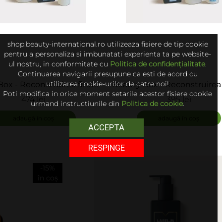
shop.beauty-international.ro utilizeaza fisiere de tip cookie
pentru a personaliza si imbunatati experienta ta pe website-
ul nostru, in conformitate cu
Politica de confidențialitate
.
Continuarea navigarii presupune ca esti de acord cu
utilizarea cookie-urilor de catre noi!
ox - Reconstruirea firului
Beauty Box - Reconstruirea f
Poti modifica in orice moment setarile acestor fisiere cookie
de par - M-Plex
de par - M-Plex 2
474 lei
395 lei
urmand instructiunile din
Politica de cookie
.
ADAUGĂ
adaugă în coș
adaugă în coș
ACCEPTA
RESPINGE
-15%
în coș