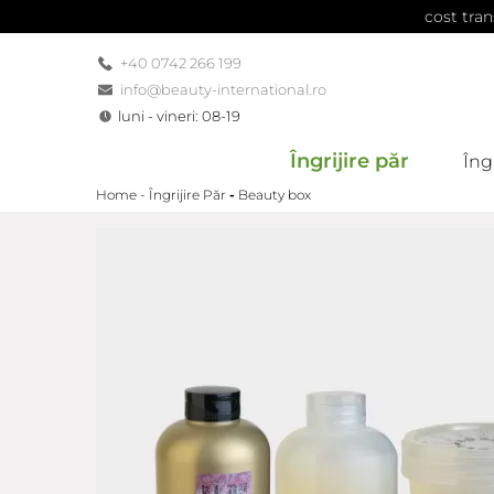
cost tran
+40 0742 266 199
info@beauty-international.ro
luni - vineri: 08-19
Îngrijire păr
Îngr
Home -
Îngrijire Păr
-
Beauty box