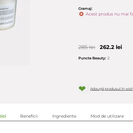
Gramaj:
Acest produs nu mai fa
285 lei
262.2 lei
Puncte Beauty:
2
❤
Adaugă produsul în wish
ici
Beneficii
Ingrediente
Mod de utilizare