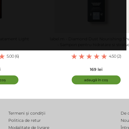
Tratament Light
label.m - Diamond Dust Nourishing S
- Sampon pentru hidratare si straluc
5.00 (6)
4.50 (2)
i
169 lei
 coș
adaugă în coș
Termeni și condiții
De 
Politica de retur
Nou
Modalitate de livrare
Într