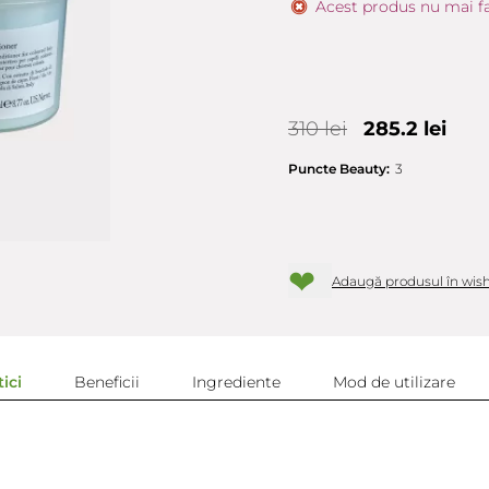
Acest produs nu mai fa
310 lei
285.2 lei
Puncte Beauty:
3
❤
Adaugă produsul în wish
ici
Beneficii
Ingrediente
Mod de utilizare