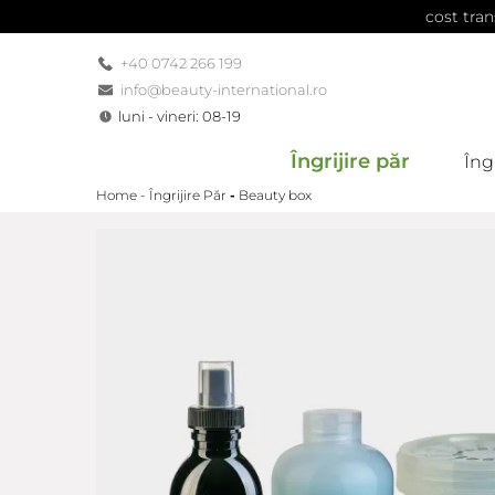
cost tran
+40 0742 266 199
info@beauty-international.ro
luni - vineri: 08-19
Îngrijire păr
Îngr
Home -
Îngrijire Păr
-
Beauty box