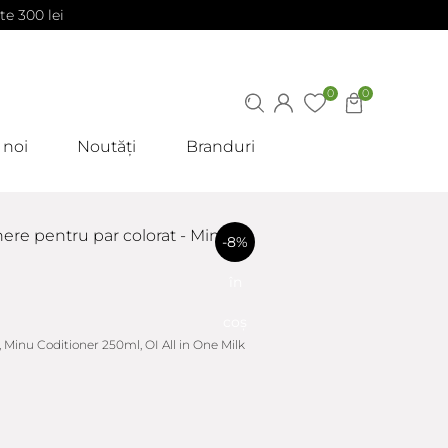
te 300 lei
0
0
 noi
Noutăți
Branduri
inere pentru par colorat - Minu
-8%
în
coș
inu Coditioner 250ml, OI All in One Milk