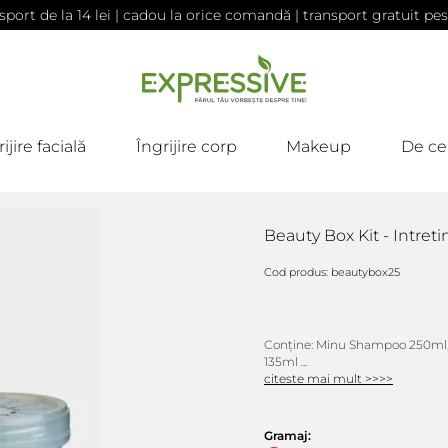
sport de la 14 lei | cadou la orice comandă | transport gratuit pes
ijire facială
Îngrijire corp
Makeup
De ce
Beauty Box Kit - Intret
Cod produs: beautybox25
Conține: Minu Shampoo 250ml, M
135ml ...
citeste mai mult >>>>
Gramaj: