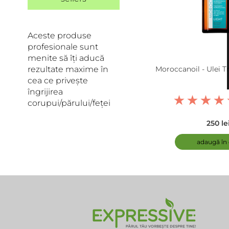
Aceste produse
profesionale sunt
menite să îți aducă
rezultate maxime în
Moroccanoil - Ulei 
cea ce privește
îngrijirea
corupui/părului/feței
250 le
adaugă în