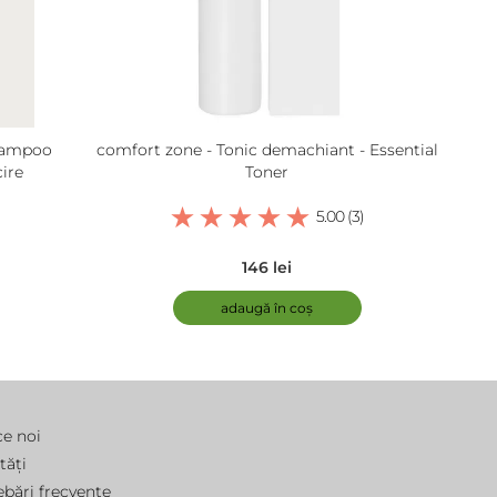
hampoo
comfort zone - Tonic demachiant - Essential
ire
Toner
5.00 (3)
146 lei
adaugă în coș
ce noi
tăți
ebări frecvente