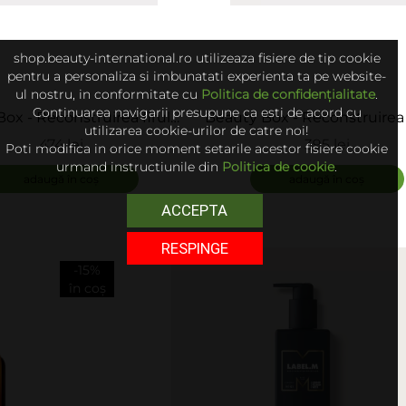
shop.beauty-international.ro utilizeaza fisiere de tip cookie
pentru a personaliza si imbunatati experienta ta pe website-
ul nostru, in conformitate cu
Politica de confidențialitate
.
Continuarea navigarii presupune ca esti de acord cu
ox - Reconstruirea firului
Beauty Box - Reconstruirea f
utilizarea cookie-urilor de catre noi!
de par - M-Plex
de par - M-Plex 2
474 lei
395 lei
Poti modifica in orice moment setarile acestor fisiere cookie
ADAUGĂ
urmand instructiunile din
Politica de cookie
.
adaugă în coș
adaugă în coș
ACCEPTA
RESPINGE
-15%
în coș