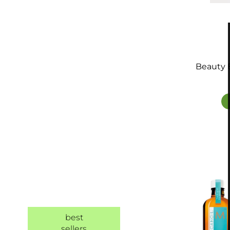
Beauty B
best
sellers