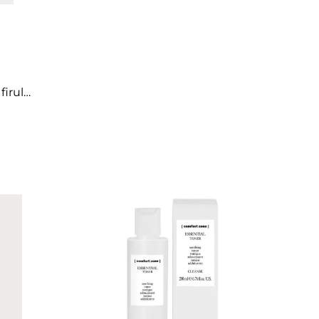
ÎNCARCA IMAGINI
irului