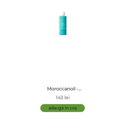
ÎNCARCA IMAGINI
Moroccanoil -
Sampon par vopsit -
143 lei
Color Care Shampoo
ADAUGĂ
adaugă în coș