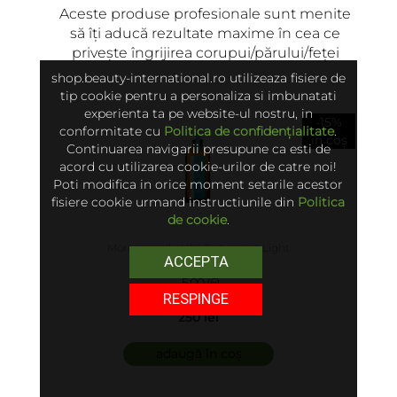
Aceste produse profesionale sunt menite
să îți aducă rezultate maxime în cea ce
privește îngrijirea corupui/părului/feței
shop.beauty-international.ro utilizeaza fisiere de
tip cookie pentru a personaliza si imbunatati
experienta ta pe website-ul nostru, in
-15%
conformitate cu
Politica de confidențialitate
.
în coș
Continuarea navigarii presupune ca esti de
acord cu utilizarea cookie-urilor de catre noi!
Poti modifica in orice moment setarile acestor
fisiere cookie urmand instructiunile din
Politica
de cookie
.
Moroccanoil - Ulei Tratament Light
ACCEPTA
5.00 (6)
RESPINGE
250 lei
adaugă în coș