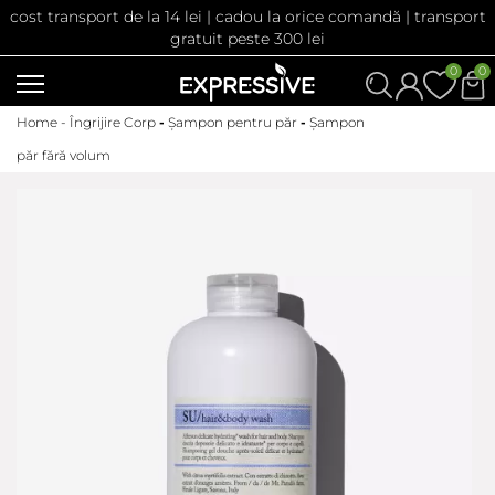
cost transport de la 14 lei | cadou la orice comandă | transport
gratuit peste 300 lei
0
0
Home -
Îngrijire Corp
-
Șampon pentru păr
-
Șampon
păr fără volum