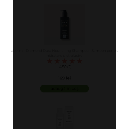
label.m - Diamond Dust Nourishing Shampoo - Sampon pentru
hidratare si stralucire
4.50 (2)
169 lei
adaugă în coș