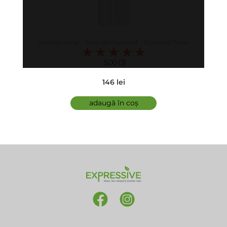
comfort zone - Tonic demachiant - Essential Toner
5.00 (3)
146 lei
adaugă în coș