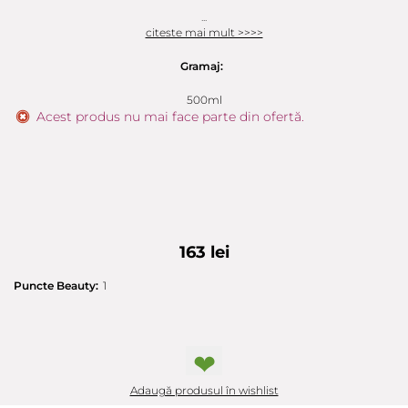
...
citeste mai mult >>>>
Gramaj:
500ml
Acest produs nu mai face parte din ofertă.
163 lei
Puncte Beauty:
1
❤
Adaugă produsul în wishlist