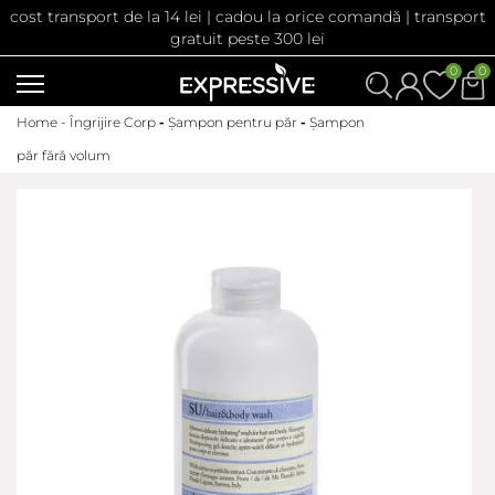
cost transport de la 14 lei | cadou la orice comandă | transport
gratuit peste 300 lei
0
0
Home -
Îngrijire Corp
-
Șampon pentru păr
-
Șampon
păr fără volum