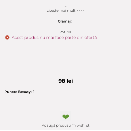
...
citeste mai mult >>>>
Gramaj:
250ml
Acest produs nu mai face parte din ofertă.
98 lei
Puncte Beauty:
1
❤
Adaugă produsul în wishlist