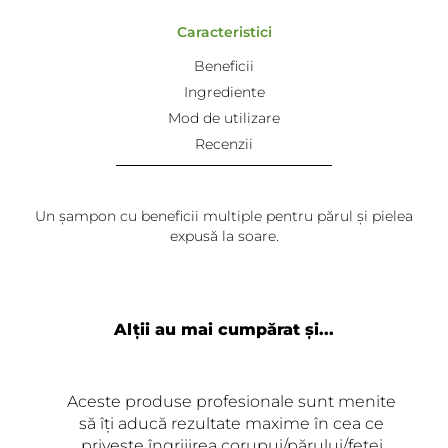
Caracteristici
Beneficii
Ingrediente
Mod de utilizare
Recenzii
Un șampon cu beneficii multiple pentru părul și pielea
expusă la soare.
Emőke
-
2023-06-05
A must have in the summer! I recommend it
Alții au mai cumpărat și...
wholeheartedly!
Aceste produse profesionale sunt menite
să îți aducă rezultate maxime în cea ce
privește îngrijirea corupui/părului/feței