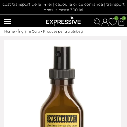
cost transport de la 14 lei | cadou la orice comandă | transport
gratuit peste 300 lei
0
0
Home -
Îngrijire Corp
-
Produse pentru bărbați