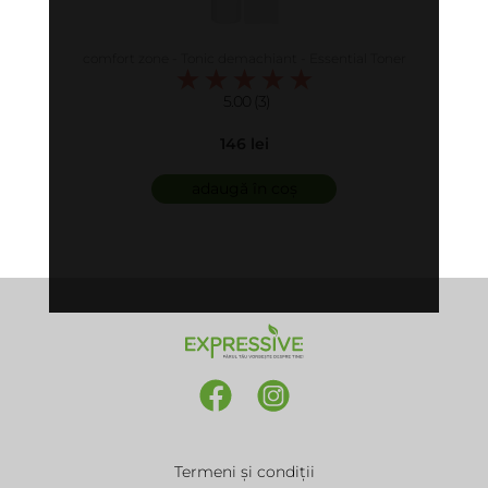
comfort zone - Tonic demachiant - Essential Toner
5.00 (3)
146 lei
adaugă în coș
Termeni și condiții