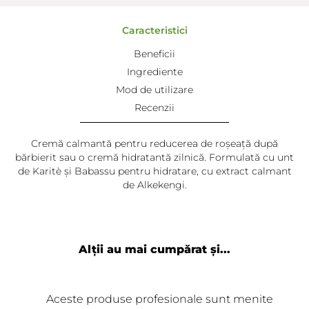
Caracteristici
Beneficii
Ingrediente
Mod de utilizare
Recenzii
Cremă calmantă pentru reducerea de roșeață după
bărbierit sau o cremă hidratantă zilnică. Formulată cu unt
de Karitè și Babassu pentru hidratare, cu extract calmant
de Alkekengi.
Gabriela Tarța
-
2024-06-26
Cel mai bun produs
Alții au mai cumpărat și...
Aceste produse profesionale sunt menite