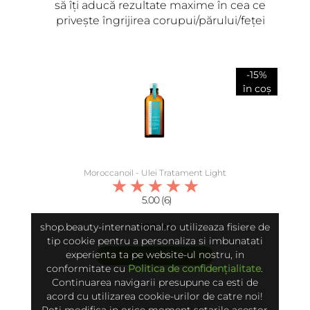
să îți aducă rezultate maxime în cea ce
privește îngrijirea corupui/părului/feței
Adaugă review
-15%
în coș
Moroccanoil - Ulei Tratament Light
5.00 (6)
ÎNCARCA IMAGINI
shop.beauty-international.ro utilizeaza fisiere de
250 lei
tip cookie pentru a personaliza si imbunatati
experienta ta pe website-ul nostru, in
adaugă în coș
conformitate cu
Politica de confidențialitate
.
Continuarea navigarii presupune ca esti de
acord cu utilizarea cookie-urilor de catre noi!