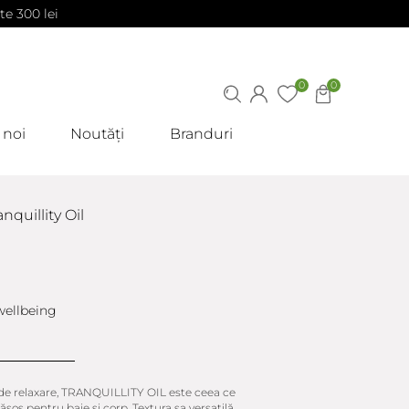
te 300 lei
0
0
 noi
Noutăți
Branduri
nquillity Oil
e relaxare, TRANQUILLITY OIL este ceea ce
sos pentru baie și corp. Textura sa versatilă,