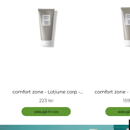
comfort zone - Loțiune corp -
comfort zone -
Tranquillity Body Lotion
Tranquillity
223 lei
159
adaugă în coș
adaugă