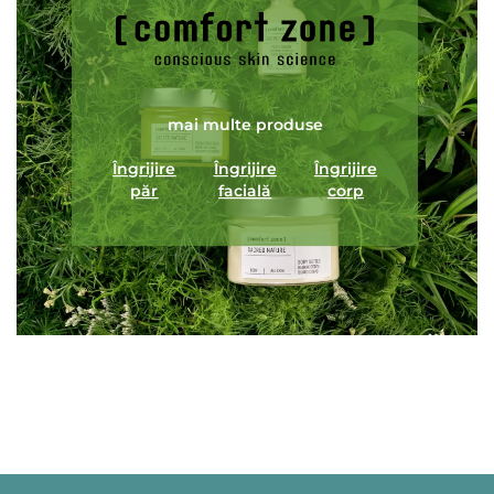
mai multe produse
Îngrijire
Îngrijire
Îngrijire
păr
facială
corp
ÎNCARCA IMAGINI