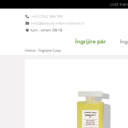
cost tran
+40 0742 266 199
info@beauty-international.ro
luni - vineri: 08-19
Îngrijire păr
Îngr
Home -
Îngrijire Corp