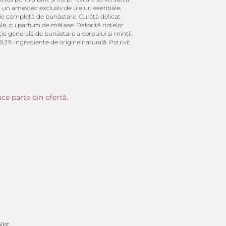
 un amestec exclusiv de uleiuri esențiale,
ație completă de bunăstare. Curăță delicat
oale, cu parfum de mătase. Datorită notelor
ție generală de bunăstare a corpului și minții.
89,3% ingrediente de origine naturală. Potrivit
ce parte din ofertă.
list