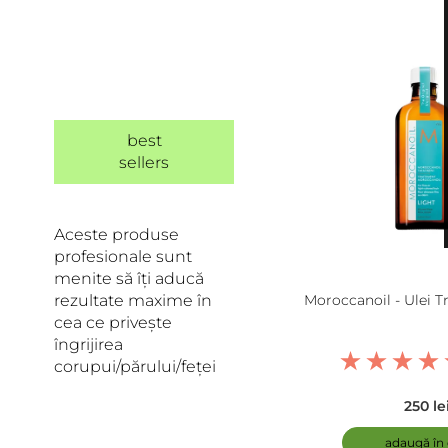
best
sellers
Aceste produse
profesionale sunt
menite să îți aducă
rezultate maxime în
Moroccanoil - Ulei 
cea ce privește
îngrijirea
corupui/părului/feței
250 le
adaugă în