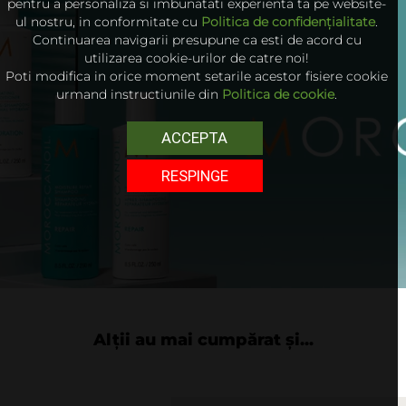
pentru a personaliza si imbunatati experienta ta pe website-
ul nostru, in conformitate cu
Politica de confidențialitate
.
Continuarea navigarii presupune ca esti de acord cu
utilizarea cookie-urilor de catre noi!
Poti modifica in orice moment setarile acestor fisiere cookie
urmand instructiunile din
Politica de cookie
.
ACCEPTA
RESPINGE
Alții au mai cumpărat și...