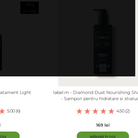
-15%
în coș
Tratament Light
label.m - Diamond Dust Nourishing S
- Sampon pentru hidratare si straluc
5.00 (6)
4.50 (2)
i
169 lei
 coș
adaugă în coș