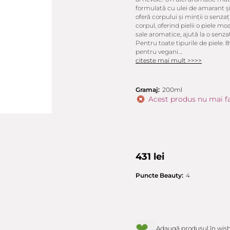
formulată cu ulei de amarant și
oferă corpului și minții o senz
corpul, oferind pielii o piele m
sale aromatice, ajută la o senza
Pentru toate tipurile de piele. 
pentru vegani....
citeste mai mult >>>>
Gramaj:
200ml
Acest produs nu mai fa
431 lei
Puncte Beauty:
4
❤
Adaugă produsul în wish