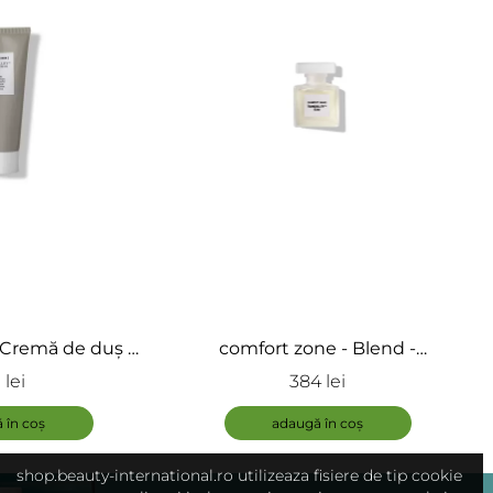
 Cremă de duș -
comfort zone - Blend -
 Showercream
Tranquillity Blend
 lei
384 lei
ADAUGĂ
 în coș
adaugă în coș
shop.beauty-international.ro utilizeaza fisiere de tip cookie