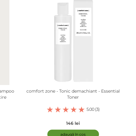
hampoo
comfort zone - Tonic demachiant - Essential
ire
Toner
5.00 (3)
146 lei
adaugă în coș