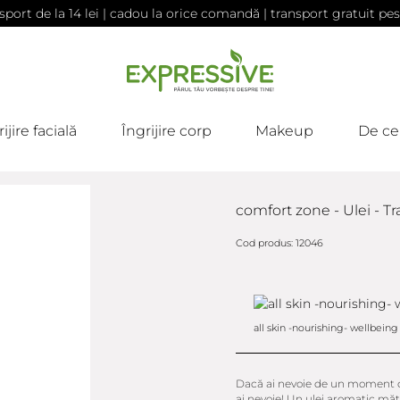
sport de la 14 lei | cadou la orice comandă | transport gratuit pes
ijire facială
Îngrijire corp
Makeup
De ce
comfort zone - Ulei - Tra
Cod produs: 12046
all skin -nourishing- wellbeing
Dacă ai nevoie de un moment d
ai nevoie! Un ulei aromatic mătă