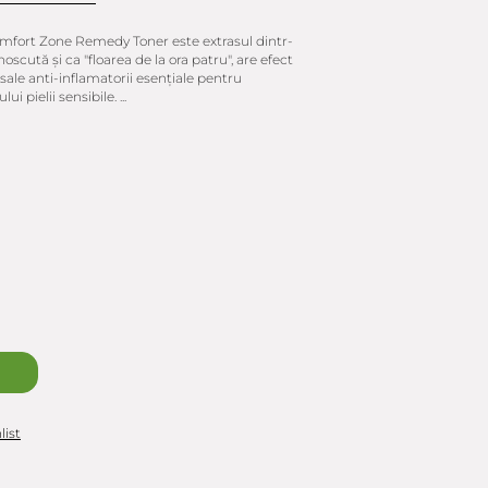
omfort Zone Remedy Toner este extrasul dintr-
oscută şi ca "floarea de la ora patru", are efect
sale anti-inflamatorii esenţiale pentru
i pielii sensibile. ...
list