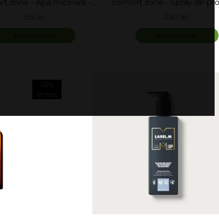
rt zone - Apă micelară -
comfort zone - Spray de pro
ential Micellar Water
hidratantă - Skin Regi
155 lei
230 lei
Recharging Mist
adaugă în coș
adaugă în coș
-15%
în coș