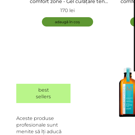
comfort zone - Gel curățare ten
comfo
gras - Active Pureness Gel
Ess
170 lei
adaugă în coș
best
sellers
Aceste produse
profesionale sunt
menite să îți aducă