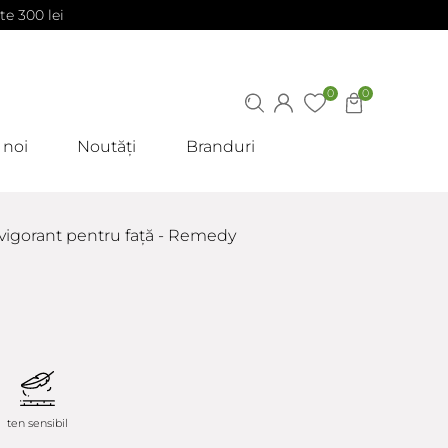
te 300 lei
0
0
 noi
Noutăți
Branduri
evigorant pentru față - Remedy
ten sensibil