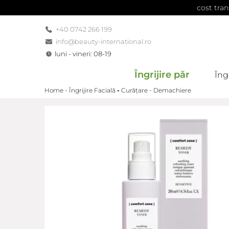
cost tran
+40 0742 266 199
info@beauty-international.ro
luni - vineri: 08-19
Îngrijire păr
Îngr
Home -
Îngrijire Facială
-
Curățare - Demachiere