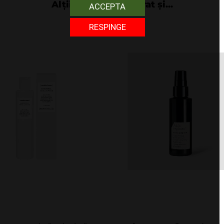
Alții au mai cumpărat și...
ACCEPTA
RESPINGE