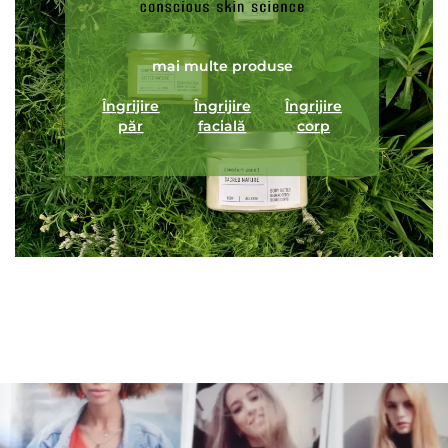
mai multe produse
Îngrijire
Îngrijire
Îngrijire
păr
facială
corp
ÎNCARCA IMAGINI