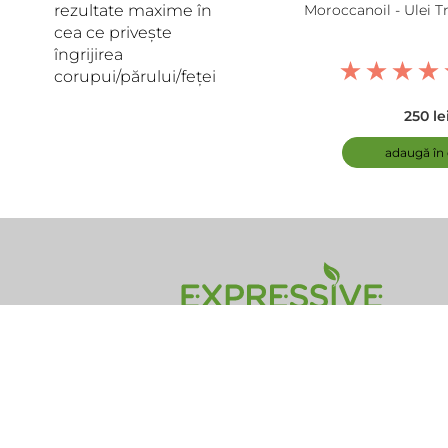
rezultate maxime în
Moroccanoil - Ulei 
cea ce privește
îngrijirea
corupui/părului/feței
250 le
adaugă în