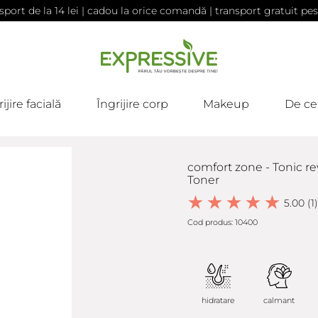
sport de la 14 lei | cadou la orice comandă | transport gratuit pes
ijire facială
Îngrijire corp
Makeup
De ce
comfort zone - Tonic r
Toner
5.00 (1)
Cod produs: 10400
hidratare
calmant