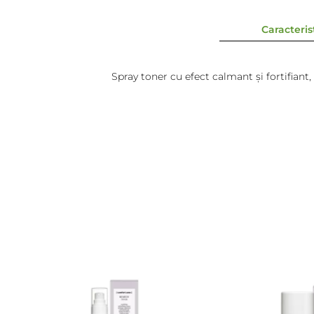
Caracterist
Spray toner cu efect calmant şi fortifiant,
Raluca
-
2024-06-21
Îmi place mult, mult,.mult.Reco