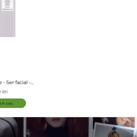
- Ser facial -
 Serum
 lei
ADAUGĂ
 în coș