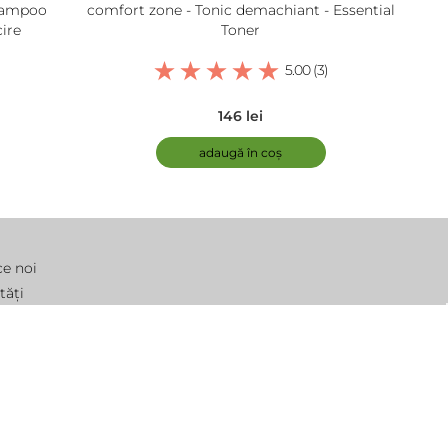
hampoo
comfort zone - Tonic demachiant - Essential
ire
Toner
5.00 (3)
146 lei
adaugă în coș
ce noi
tăți
ebări frecvente
moții
tact
Webdesign by
SigmaNet®