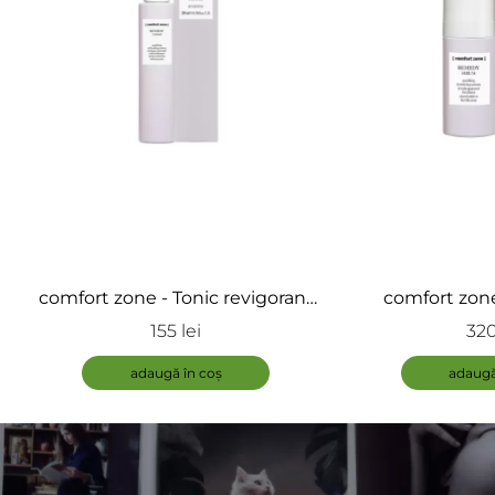
comfort zone - Tonic revigorant
comfort zone 
pentru față - Remedy Toner
Remedy
155 lei
320
adaugă în coș
adaugă