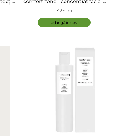
tecție
comfort zone - concentrat facial -
men
Skin Regimen 1.5 Retinol Booster
425 lei
adaugă în coș