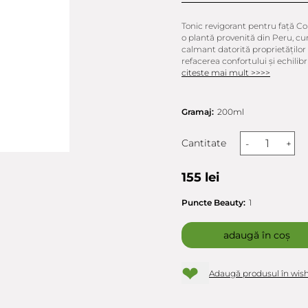
Tonic revigorant pentru față C
o plantă provenită din Peru, cun
calmant datorită proprietăţilor 
refacerea confortului şi echilibrulu
citeste mai mult >>>>
Gramaj:
200ml
Cantitate
-
+
155 lei
Puncte Beauty:
1
adaugă în coș
❤
Adaugă produsul în wish