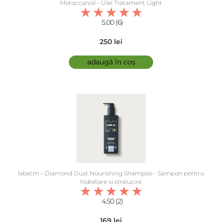
Moroccanoil - Ulei Tratament Light
5.00 (6)
250 lei
adaugă în coș
label.m - Diamond Dust Nourishing Shampoo - Sampon pentru
hidratare si stralucire
4.50 (2)
169 lei