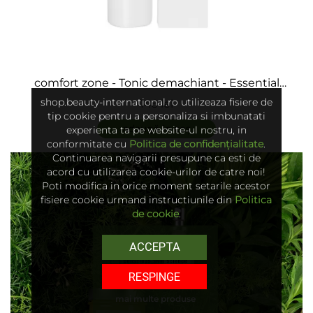
comfort zone - Tonic demachiant - Essential
Toner
shop.beauty-international.ro utilizeaza fisiere de
146 lei
tip cookie pentru a personaliza si imbunatati
adaugă în coș
experienta ta pe website-ul nostru, in
conformitate cu
Politica de confidențialitate
.
Continuarea navigarii presupune ca esti de
acord cu utilizarea cookie-urilor de catre noi!
Poti modifica in orice moment setarile acestor
fisiere cookie urmand instructiunile din
Politica
de cookie
.
ACCEPTA
RESPINGE
mai multe produse