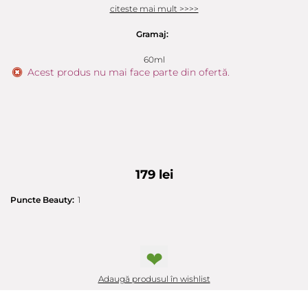
citeste mai mult >>>>
Gramaj:
60ml
Acest produs nu mai face parte din ofertă.
179 lei
Puncte Beauty:
1
❤
Adaugă produsul în wishlist