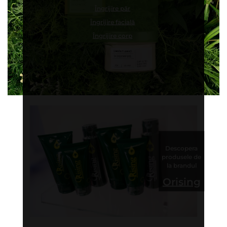
Îngrijire păr
Îngrijire facială
Îngrijire corp
Descopera
produsele de
la brandul
Orising