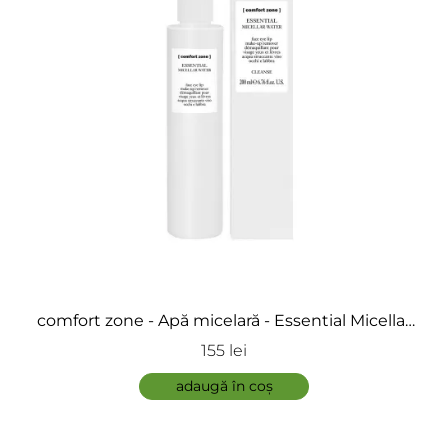
ÎNCARCA IMAGINI
comfort zone - Apă micelară - Essential Micellar
Water
155 lei
ADAUGĂ
adaugă în coș