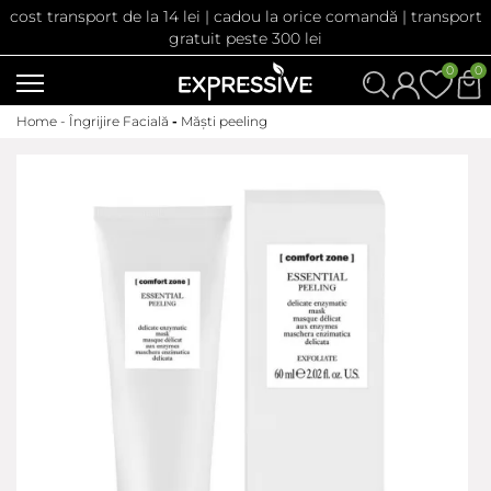
cost transport de la 14 lei | cadou la orice comandă | transport
gratuit peste 300 lei
0
0
Home -
Îngrijire Facială
-
Măști peeling