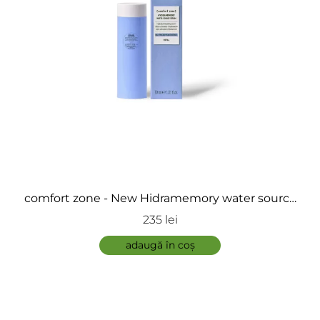
comfort zone - New Hidramemory water source
serum rezerva
235 lei
adaugă în coș