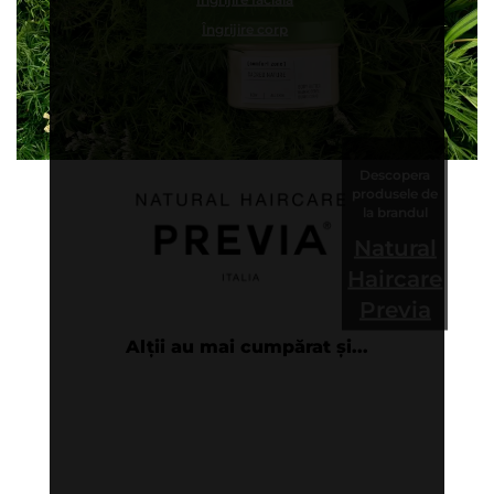
Îngrijire corp
Descopera
produsele de
la brandul
Natural
Haircare
Previa
Alții au mai cumpărat și...