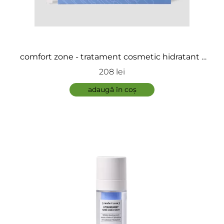
ÎNCARCA IMAGINI
comfort zone - tratament cosmetic hidratant -
Hydramemory Hydra & Glow fiole
208 lei
ADAUGĂ
adaugă în coș