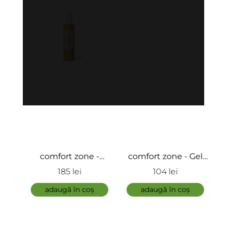
comfort zone -
comfort zone - Gel
com
ic
Crema anti-
calmant pentru fata
cu
185 lei
104 lei
imbatranire cu
si corp dupa soare -
Ski
ra
protectie solara
adaugă în coș
Sun Soul Aloe Gel
adaugă în coș
pentru fata si corp -
Sun Soul Cream SPF
50