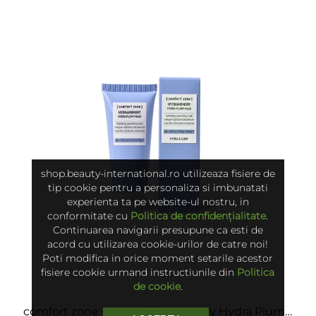
shop.beauty-international.ro utilizeaza fisiere de
tip cookie pentru a personaliza si imbunatati
experienta ta pe website-ul nostru, in
conformitate cu
Politica de confidențialitate
.
Continuarea navigarii presupune ca esti de
acord cu utilizarea cookie-urilor de catre noi!
Poti modifica in orice moment setarile acestor
fisiere cookie urmand instructiunile din
Politica
de cookie
.
comfort zone - New Hidramemory Hydra Plump