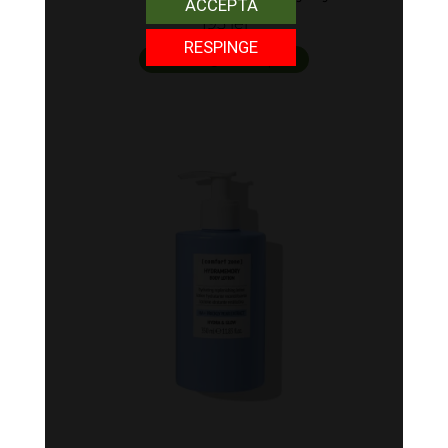
ACCEPTA
mask
195 lei
RESPINGE
adaugă în coș