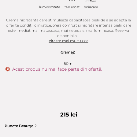
luminozitate
ten uscat
hidratare
Crema hidratanta care stimulează capacitatea pielii de a se adapta la
diferite condiții climatice, ofera comfort si hidratare intensa pielii, care
este imediat mai matasoasa, mai neteda si mai luminoasa. Rezerva
disponibila. ...
citeste mai mult >>>>
Gramaj:
50ml
Acest produs nu mai face parte din ofertă.
215 lei
Puncte Beauty:
2