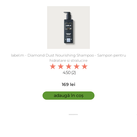
label.m - Diamond Dust Nourishing Shampoo - Sampon pentru
hidratare si stralucire
4.50 (2)
169 lei
adaugă în coș