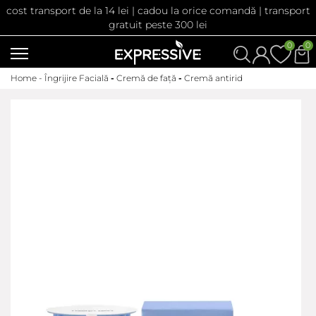
cost transport de la 14 lei | cadou la orice comandă | transport
gratuit peste 300 lei
0
0
Home -
Îngrijire Facială
-
Cremă de față
-
Cremă antirid