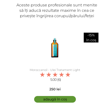
Aceste produse profesionale sunt menite
să îți aducă rezultate maxime în cea ce
privește îngrijirea corupui/părului/feței
-15%
în coș
Moroccanoil - Ulei Tratament Light
5.00 (6)
250 lei
adaugă în coș