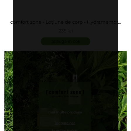
comfort zone - Loțiune de corp - Hydramemory
Body Lotion
235 lei
adaugă în coș
mai multe produse
Îngrijire păr
Îngrijire facială