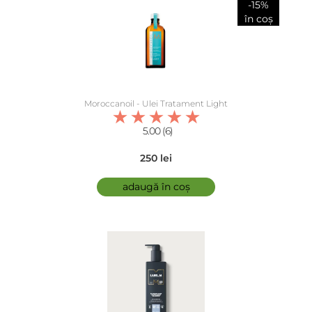
-15%
în coș
Moroccanoil - Ulei Tratament Light
5.00 (6)
250 lei
adaugă în coș