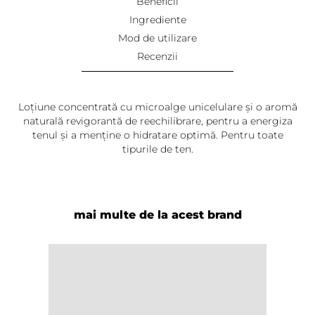
Beneficii
Ingrediente
Mod de utilizare
Recenzii
Loțiune concentrată cu microalge unicelulare și o aromă
naturală revigorantă de reechilibrare, pentru a energiza
tenul și a menține o hidratare optimă. Pentru toate
tipurile de ten.
Steliana Bacalete
-
2024-07-02
Un produs indispensabil profesional pentru un ten
mai multe de la acest brand
hidratat și luminos