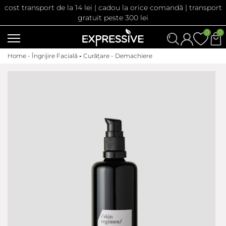
cost transport de la 14 lei | cadou la orice comandă | transport
gratuit peste 300 lei
0
0
Home -
Îngrijire Facială
-
Curățare - Demachiere