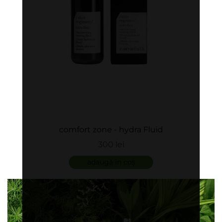
comfort zone - hydra Fluid
300 lei
adaugă în coș