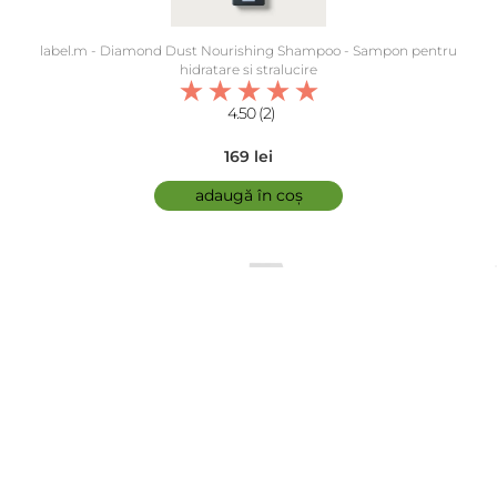
label.m - Diamond Dust Nourishing Shampoo - Sampon pentru
hidratare si stralucire
4.50 (2)
169 lei
adaugă în coș
comfort zone - Tonic demachiant - Essential Toner
5.00 (3)