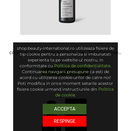
shop.beauty-international.ro utilizeaza fisiere de
comfort zone - Concentrat facial - Skin Regimen
tip cookie pentru a personaliza si imbunatati
1.0 Tea Tree Booster
experienta ta pe website-ul nostru, in
425 lei
conformitate cu
Politica de confidențialitate
.
Continuarea navigarii presupune ca esti de
adaugă în coș
acord cu utilizarea cookie-urilor de catre noi!
Poti modifica in orice moment setarile acestor
fisiere cookie urmand instructiunile din
Politica
de cookie
.
ACCEPTA
RESPINGE