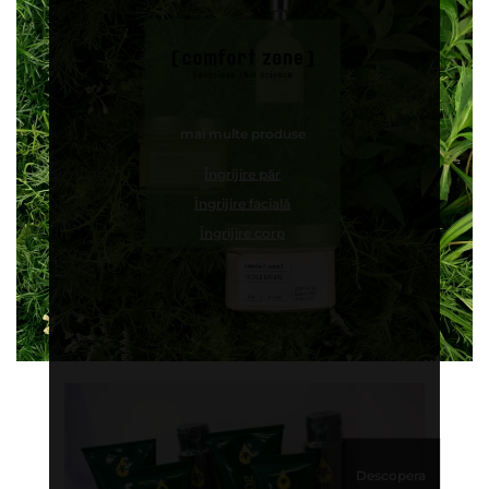
mai multe produse
Îngrijire păr
Îngrijire facială
Îngrijire corp
Descopera