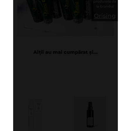
produsele de
la brandul
Orising
Alții au mai cumpărat și...