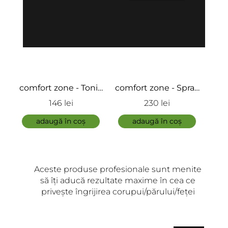
ic
comfort zone - Spray
comfort zone - New
com
de protecție
Hidramemory Face
re
230 lei
110 lei
hidratantă - Skin
mist
faț
adaugă în coș
Regimen
adaugă în coș
Recharging Mist
Aceste produse profesionale sunt menite
să îți aducă rezultate maxime în cea ce
privește îngrijirea corupui/părului/feței