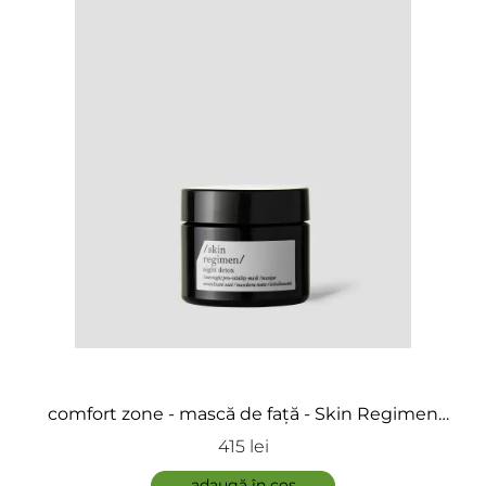
comfort zone - mască de față - Skin Regimen
Night Detox
415 lei
adaugă în coș