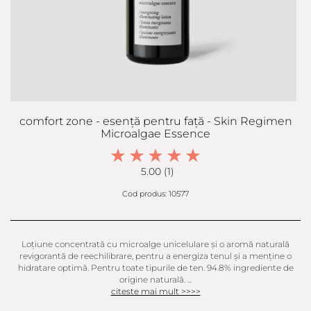
comfort zone - esență pentru față - Skin Regimen
Microalgae Essence
5.00 (1)
Cod produs: 10577
Loțiune concentrată cu microalge unicelulare și o aromă naturală
revigorantă de reechilibrare, pentru a energiza tenul și a menține o
hidratare optimă. Pentru toate tipurile de ten. 94.8% ingrediente de
origine naturală. ...
citeste mai mult >>>>