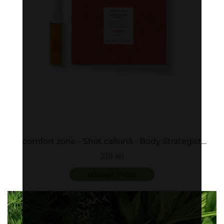
comfort zone - Shot cafeină - Body Strategist
Caffeine Shot
219 lei
adaugă în coș