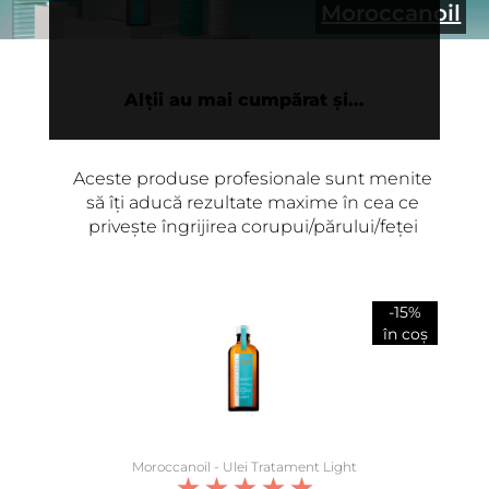
Moroccanoil
Alții au mai cumpărat și...
Aceste produse profesionale sunt menite
să îți aducă rezultate maxime în cea ce
privește îngrijirea corupui/părului/feței
-15%
în coș
Moroccanoil - Ulei Tratament Light