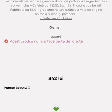
microcirculației pentru a garanta absorbția profundă a ingredientelor
active, inclusiv Cafeină pură (2%), Escină și Nicotinat de benzil.
Fabricată cu 86% ingrediente naturale, fără derivate de origine
animală, siliconi și parabeni....
citeste mai mult >>>>
Gramaj:
200ml
Acest produs nu mai face parte din ofertă.
342 lei
Puncte Beauty:
3
❤