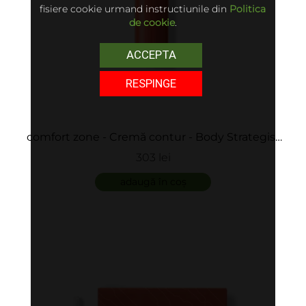
fisiere cookie urmand instructiunile din
Politica
de cookie
.
ACCEPTA
RESPINGE
comfort zone - Cremă contur - Body Strategist
Contour Cream
303 lei
adaugă în coș