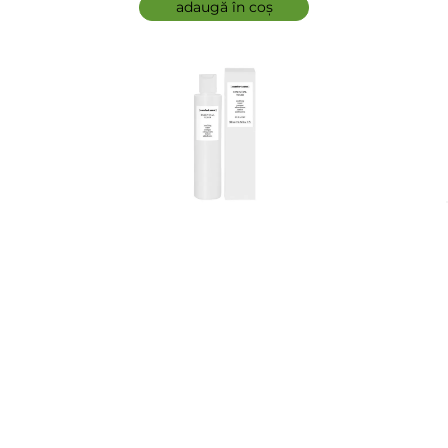
adaugă în coș
comfort zone - Tonic demachiant - Essential Toner
5.00 (3)
146 lei
adaugă în coș