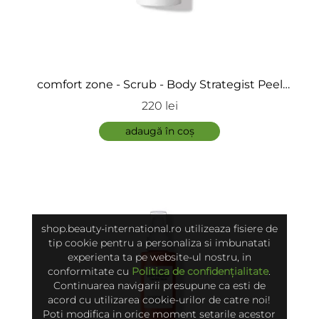
comfort zone - Scrub - Body Strategist Peel
Scrub
220 lei
adaugă în coș
shop.beauty-international.ro utilizeaza fisiere de
tip cookie pentru a personaliza si imbunatati
experienta ta pe website-ul nostru, in
conformitate cu
Politica de confidențialitate
.
Continuarea navigarii presupune ca esti de
acord cu utilizarea cookie-urilor de catre noi!
Poti modifica in orice moment setarile acestor