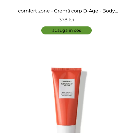
comfort zone - Cremă corp D-Age - Body
Strategist D-Age Cream
378 lei
adaugă în coș