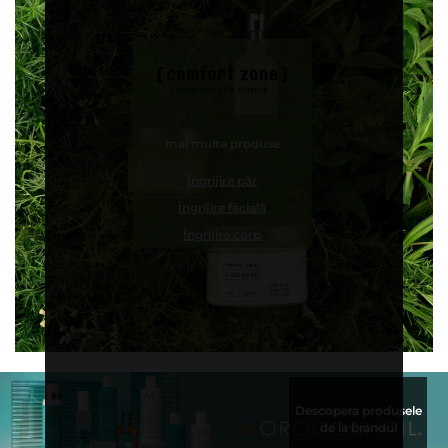
mai multe produse
Îngrijire păr
Îngrijire facială
Îngrijire corp
Descopera produsele
de la brandul