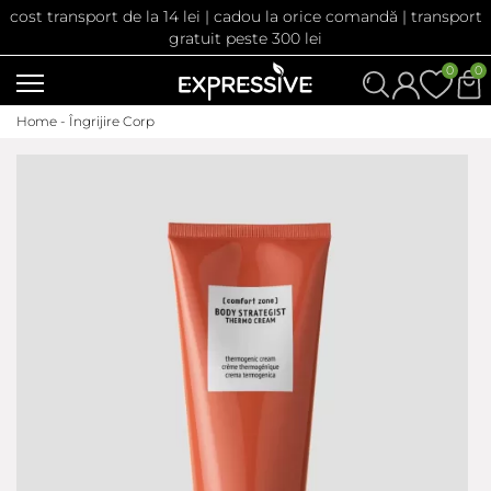
cost transport de la 14 lei | cadou la orice comandă | transport
gratuit peste 300 lei
0
0
Home -
Îngrijire Corp