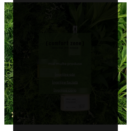
mai multe produse
Îngrijire păr
Îngrijire facială
Îngrijire corp