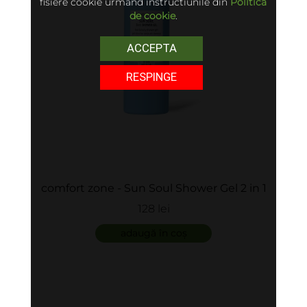
fisiere cookie urmand instructiunile din
Politica
de cookie
.
ACCEPTA
RESPINGE
comfort zone - Sun Soul Shower Gel 2 in 1
128 lei
adaugă în coș