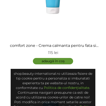
comfort zone - Crema calmanta pentru fata si
corp - Sun Soul Face&Body After Sun
115 lei
adaugă în coș
shop.beauty-international.ro utilizeaza fisiere de
tip cookie pentru a personaliza si imbunatati
experienta ta pe website-ul nostru, in
conformitate cu
Politica de confidențialitate
.
Continuarea navigarii presupune ca esti de
acord cu utilizarea cookie-urilor de catre noi!
Poti modifica in orice moment setarile acestor