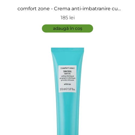
comfort zone - Crema anti-imbatranire cu
protectie solara pentru fata si corp - Sun Soul
185 lei
Cream SPF 50
adaugă în coș