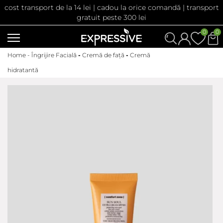
cost transport de la 14 lei | cadou la orice comandă | transport
gratuit peste 300 lei
0
0
Home -
Îngrijire Facială
-
Cremă de față
-
Cremă
hidratantă