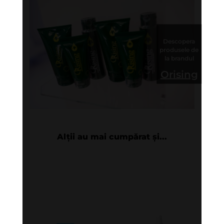
Descopera
produsele de
la brandul
Orising
Alții au mai cumpărat și...