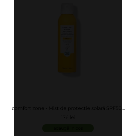
comfort zone - Mist de protecție solară SPF50+
Protective Mist
176 lei
adaugă în coș