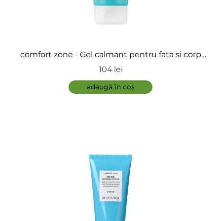
comfort zone - Gel calmant pentru fata si corp
dupa soare - Sun Soul Aloe Gel
104 lei
adaugă în coș