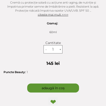
Cremă cu protecție solară cu acțiune anti-aging, de nutriţie și
împotriva primelor semne de îmbătrânire a pielii. Rezistent la apă.
Protecție ridicată împotriva razelor UVA/UVB. SPF 50 ...
citeste mai mult >>>>
Gramaj:
60ml
Cantitate
-
+
145 lei
Puncte Beauty:
1
adaugă în coș
❤