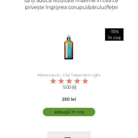
să îți aducă rezultate maxime în cea ce
privește îngrijirea corupui/părului/feței
-15%
în coș
Moroccanoil - Ulei Tratament Light
5.00 (6)
250 lei
adaugă în coș