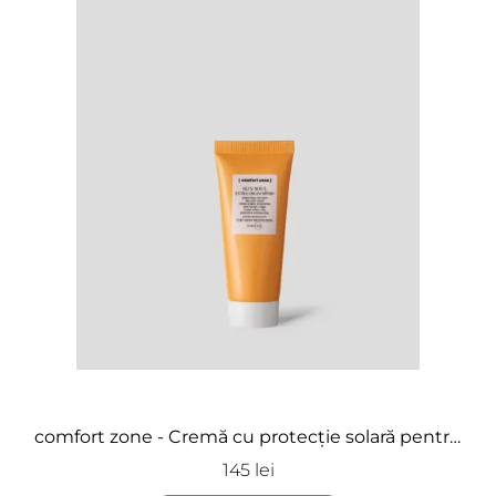
Adaugă review
ÎNCARCA IMAGINI
comfort zone - Cremă cu protecție solară pentru
față SPF 50 - Sun Soul
145 lei