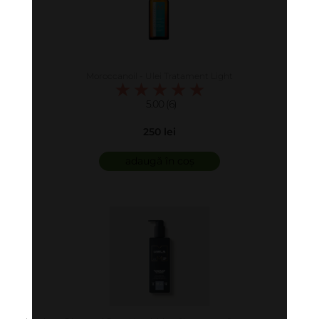
Moroccanoil - Ulei Tratament Light
5.00 (6)
250 lei
adaugă în coș