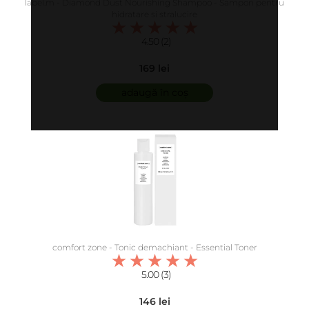
label.m - Diamond Dust Nourishing Shampoo - Sampon pentru
hidratare si stralucire
4.50 (2)
169 lei
adaugă în coș
comfort zone - Tonic demachiant - Essential Toner
5.00 (3)
146 lei