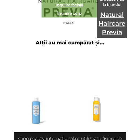
la brandul
Îngrijire facială
Îngrijire corp
Natural
Haircare
Previa
Alții au mai cumpărat și...
shop.beauty-international.ro utilizeaza fisiere de