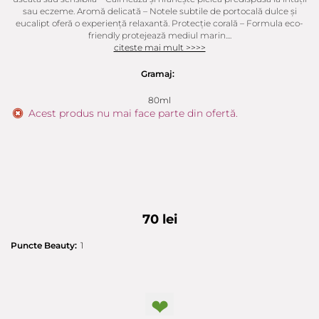
sau eczeme. Aromă delicată – Notele subtile de portocală dulce și
eucalipt oferă o experiență relaxantă. Protecție corală – Formula eco-
friendly protejează mediul marin....
citeste mai mult >>>>
Gramaj:
80ml
Acest produs nu mai face parte din ofertă.
70 lei
Puncte Beauty:
1
❤