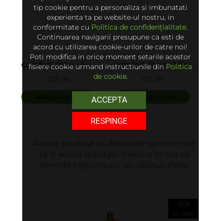
tip cookie pentru a personaliza si imbunatati
experienta ta pe website-ul nostru, in
conformitate cu
Politica de confidențialitate
.
Continuarea navigarii presupune ca esti de
acord cu utilizarea cookie-urilor de catre noi!
Poti modifica in orice moment setarile acestor
comfort zone - Sun
comfort zone - Mist
C
fisiere cookie urmand instructiunile din
Politica
Soul Shower Gel 2 in
de protecție solară
Cosm
de cookie
.
128 lei
176 lei
1
SPF50+ Protective
bio p
adaugă în coș
adaugă în coș
Mist
pentru
ad
ACCEPTA
Bio 
RESPINGE
Aceste produse profesionale sunt menite
să îți aducă rezultate maxime în cea ce
privește îngrijirea corupui/părului/feței
-15%
în coș