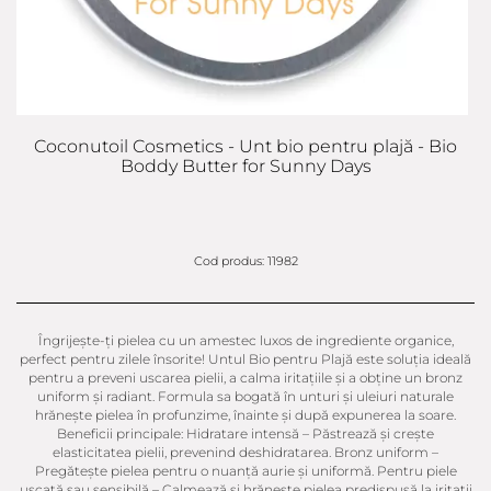
Coconutoil Cosmetics - Unt bio pentru plajă - Bio
Boddy Butter for Sunny Days
Cod produs: 11982
Îngrijește-ți pielea cu un amestec luxos de ingrediente organice,
perfect pentru zilele însorite! Untul Bio pentru Plajă este soluția ideală
pentru a preveni uscarea pielii, a calma iritațiile și a obține un bronz
uniform și radiant. Formula sa bogată în unturi și uleiuri naturale
hrănește pielea în profunzime, înainte și după expunerea la soare.
Beneficii principale: Hidratare intensă – Păstrează și crește
elasticitatea pielii, prevenind deshidratarea. Bronz uniform –
Pregătește pielea pentru o nuanță aurie și uniformă. Pentru piele
uscată sau sensibilă – Calmează și hrănește pielea predispusă la iritații