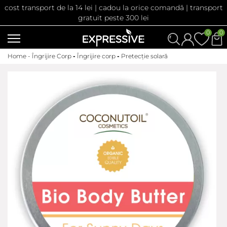
cost transport de la 14 lei | cadou la orice comandă | transport
gratuit peste 300 lei
0
0
Home -
Îngrijire Corp
-
Îngrijire corp
-
Pretecție solară