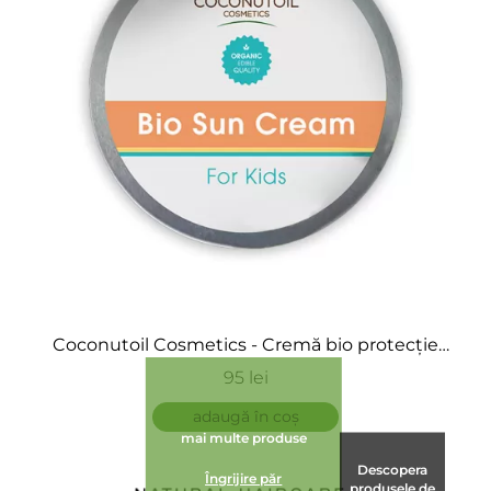
ÎNCARCA IMAGINI
Coconutoil Cosmetics - Cremă bio protecție
solară pentru copii SPF30 - Bio Sun Cream for
95 lei
Kids
ADAUGĂ
adaugă în coș
mai multe produse
Descopera
Îngrijire păr
produsele de