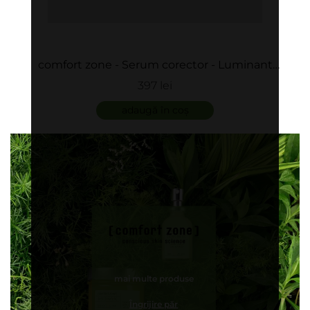
comfort zone - Serum corector - Luminant
Serum
397 lei
adaugă în coș
mai multe produse
Îngrijire păr