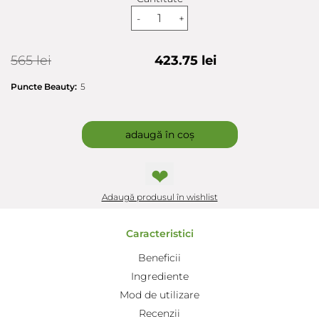
-
+
565 lei
423.75 lei
Puncte Beauty:
5
adaugă în coș
❤
Adaugă produsul în wishlist
Caracteristici
Beneficii
Ingrediente
Mod de utilizare
Recenzii