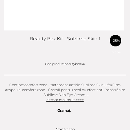
Beauty Box Kit - Sublime Skin 1
-25%
în coș
Cod produs: beautybox40
Conține: comfort zone - tratament antirid Sublime Skin Lift&Firm
Ampoule, comfort zone - Cremă pentru ochi cu efect anti-îmbătrânire
- Sublime Skin Eye Cream, ...
citeste mai mult >>>>
Gramaj:
Cantitate