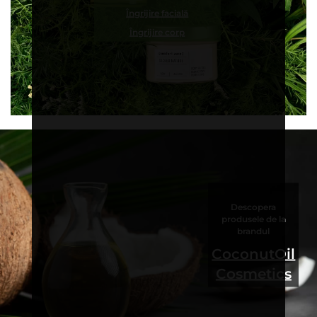
Îngrijire facială
Îngrijire corp
Descopera
produsele de la
brandul
CoconutOil
Cosmetics