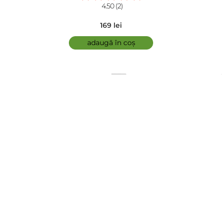
4.50 (2)
169 lei
adaugă în coș
comfort zone - Tonic demachiant - Essential Toner
5.00 (3)
146 lei
adaugă în coș