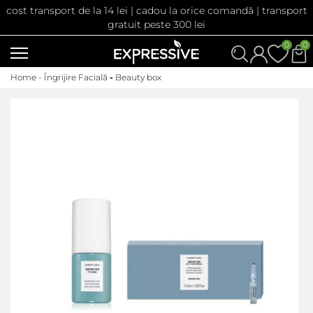
cost transport de la 14 lei | cadou la orice comandă | transport
gratuit peste 300 lei
0
0
Home -
Îngrijire Facială
-
Beauty box