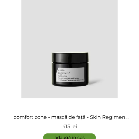
comfort zone - mască de față - Skin Regimen
Night Detox
415 lei
adaugă în coș