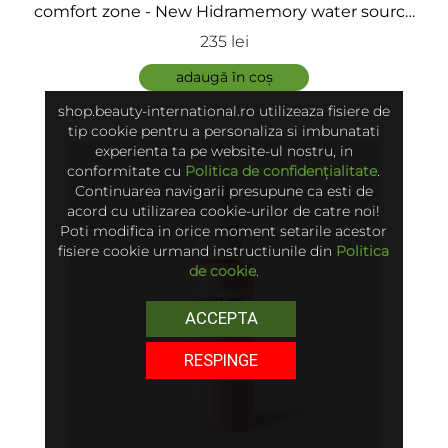
comfort zone - New Hidramemory water source
serum rezerva
235 lei
adaugă în coș
shop.beauty-international.ro utilizeaza fisiere de
tip cookie pentru a personaliza si imbunatati
experienta ta pe website-ul nostru, in
conformitate cu
Politica de confidențialitate
.
Continuarea navigarii presupune ca esti de
acord cu utilizarea cookie-urilor de catre noi!
Poti modifica in orice moment setarile acestor
fisiere cookie urmand instructiunile din
Politica
de cookie
.
ACCEPTA
RESPINGE