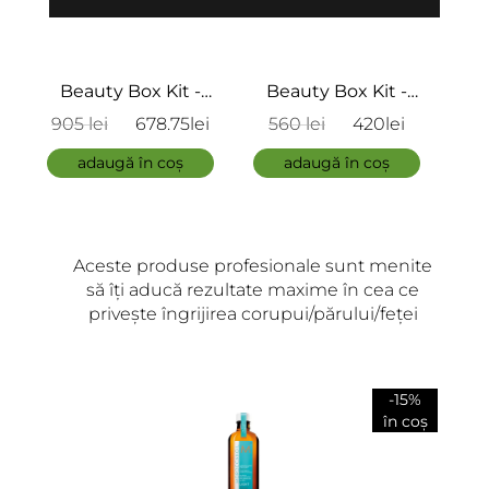
Beauty Box Kit -
Beauty Box Kit - Sun
B
Luminant 2
Soul 3
Tra
i
560 lei
420lei
304 lei
55
- 
adaugă în coș
adaugă în coș
Aceste produse profesionale sunt menite
să îți aducă rezultate maxime în cea ce
privește îngrijirea corupui/părului/feței
-15%
în coș