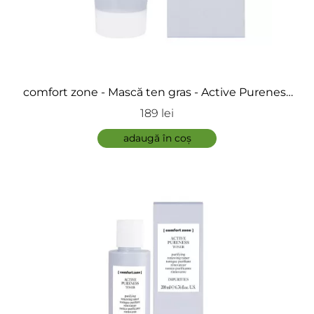
ÎNCARCA IMAGINI
comfort zone - Mască ten gras - Active Pureness
Mask
189 lei
ADAUGĂ
adaugă în coș