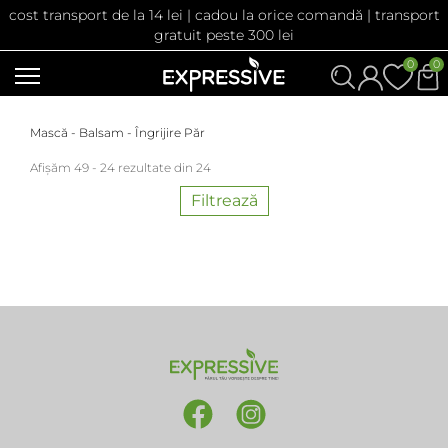
cost transport de la 14 lei | cadou la orice comandă | transport
gratuit peste 300 lei
0
0
Mască - Balsam - Îngrijire Păr
Afișăm 49 - 24 rezultate din 24
Filtrează