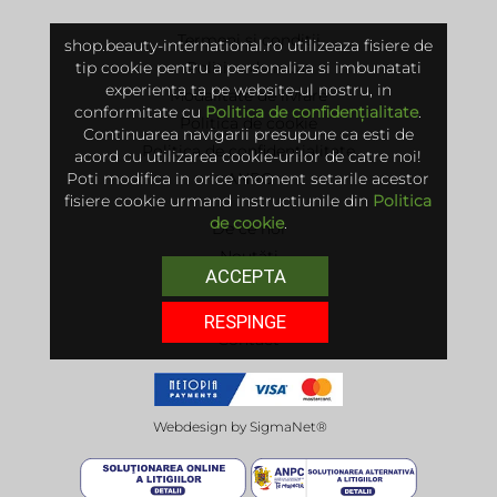
Termeni și condiții
shop.beauty-international.ro utilizeaza fisiere de
tip cookie pentru a personaliza si imbunatati
Politica de retur
experienta ta pe website-ul nostru, in
Modalitate de livrare
conformitate cu
Politica de confidențialitate
.
Politica de cookie
Continuarea navigarii presupune ca esti de
Politica de confidențialitate
acord cu utilizarea cookie-urilor de catre noi!
Poti modifica in orice moment setarile acestor
ANPC
fisiere cookie urmand instructiunile din
Politica
de cookie
.
De ce noi
Noutăți
ACCEPTA
Întrebări frecvente
Promoții
RESPINGE
Contact
Webdesign by
SigmaNet®