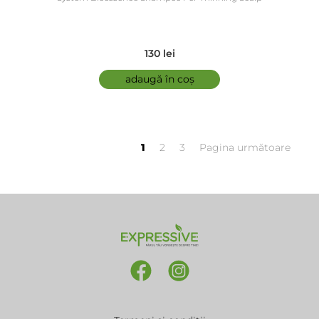
130 lei
adaugă în coș
1
2
3
Pagina următoare