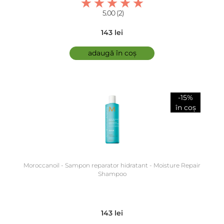
5.00 (2)
143 lei
adaugă în coș
-15%
în coș
Moroccanoil - Sampon reparator hidratant - Moisture Repair
Shampoo
143 lei