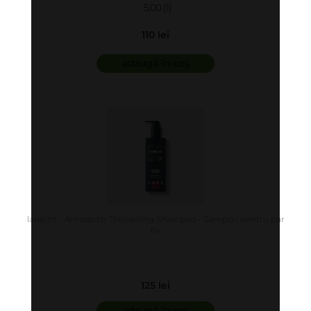
5.00 (1)
110 lei
adaugă în coș
label.m - Amaranth Thickening Shampoo - Sampon pentru par
fin
125 lei
adaugă în coș