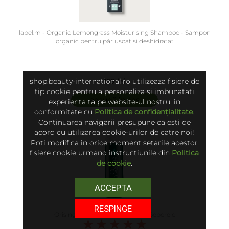
label.m - Organic Lemongrass Moisturising Shampoo - Sampon
organic pentru păr uscat si deshidratat
shop.beauty-international.ro utilizeaza fisiere de
159 lei
tip cookie pentru a personaliza si imbunatati
adaugă în coș
experienta ta pe website-ul nostru, in
conformitate cu
Politica de confidențialitate
.
Continuarea navigarii presupune ca esti de
acord cu utilizarea cookie-urilor de catre noi!
Poti modifica in orice moment setarile acestor
fisiere cookie urmand instructiunile din
Politica
de cookie
.
ACCEPTA
RESPINGE
Orising - Sampon pentru Scalp Seboreic