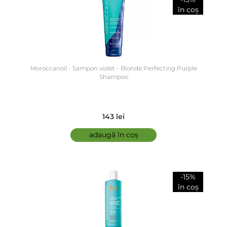
în coș
Moroccanoil - Sampon violet - Blonde Perfecting Purple
Shampoo
143 lei
adaugă în coș
-15%
în coș