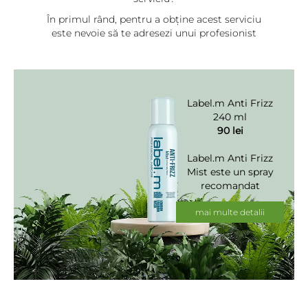
În primul rând, pentru a obține acest serviciu
este nevoie să te adresezi unui profesionist
care folosește produse profesionale sau chiar
recomandat este să apelezi la un colorist.
Balayage este un serviciu al cărui rezultat îl vei
purta pe durata a 4-5 luni, deci merită să
Label.m Anti Frizz
investești, și să te adresezi unui profesionist și
240 ml
să-i urmezi sfaturile.
90 lei
Label.m Anti Frizz
Mist este un spray
recomandat
pentru toate
tipurile de păr.
mai multe detalii
Protejează
împotriva
deteriorării
provocate de
factori termici și
repară vârfurile