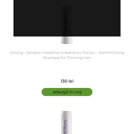
Orising - Sampon Impotriva Imbatranirii Parului - StaminOrising
Shampoo for Thinning Hair
130 lei
adaugă în coș