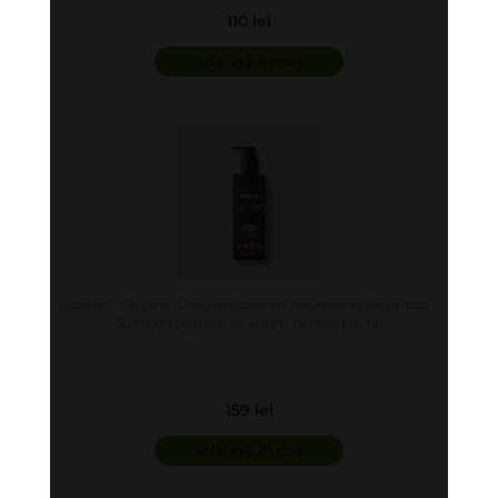
110 lei
adaugă în coș
label.m - Organic Orange Blossom Volumising Shampoo -
Sampon organic de volum pentru par fin
159 lei
adaugă în coș