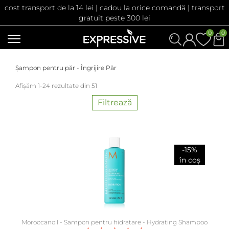
cost transport de la 14 lei | cadou la orice comandă | transport
gratuit peste 300 lei
0
0
Șampon pentru păr - Îngrijire Păr
Afișăm 1-24 rezultate din 51
Filtrează
-15%
în coș
Moroccanoil - Sampon pentru hidratare - Hydrating Shampoo