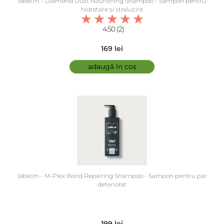
label.m - Diamond Dust Nourishing Shampoo - Sampon pentru
hidratare si stralucire
4.50 (2)
169 lei
adaugă în coș
label.m - M-Plex Bond Repairing Shampoo - Sampon pentru par
deteriorat
199 lei