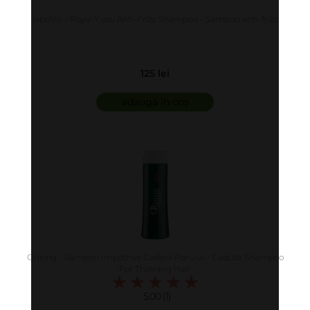
label.m - Royal Yuzu Anti-Frizz Shampoo - Sampon anti-frizz
125 lei
adaugă în coș
Orising - Sampon Impotriva Caderii Parului - Caduta Shampoo
For Thinning Hair
5.00 (1)