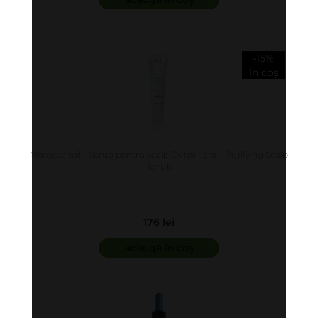
-15%
în coș
Moroccanoil - Scrub pentru scalp Detoxifiant - Purifying Scalp
Scrub
176 lei
adaugă în coș