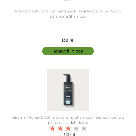
Moroccanoil - Șampon pentru echilibrarea scalpului - Scalp
Balancing Shampoo
138 lei
adaugă în coș
label.m - Honey & Oat moisturizing shampoo - Sampon pentru
păr uscat si dehidratat
3.00 (1)