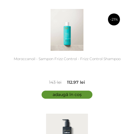
-21%
în coș
Moroccanoil - Sampon Frizz Control - Frizz Control Shampoo
143 lei
112.97 lei
adaugă în coș