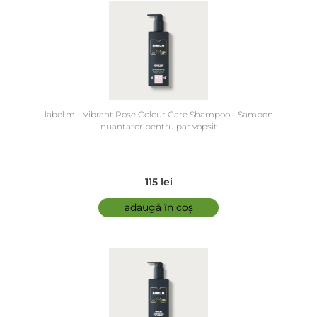
despicate.
label.m - Vibrant Rose Colour Care Shampoo - Sampon
nuantator pentru par vopsit
115 lei
adaugă în coș