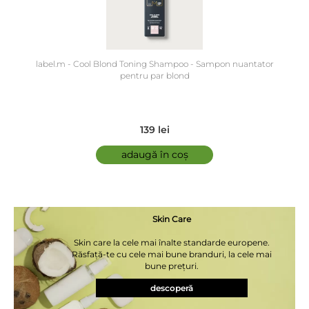
label.m - Cool Blond Toning Shampoo - Sampon nuantator
pentru par blond
139 lei
adaugă în coș
Skin Care
Skin care la cele mai înalte standarde europene.
Răsfață-te cu cele mai bune branduri, la cele mai
bune prețuri.
descoperă