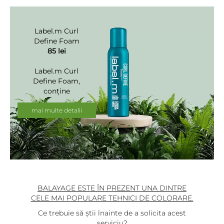
Label.m Curl
Define Foam
85 lei
Label.m Curl
Define Foam,
conține
ingrediente
naturale ce ajută
mai multe detalii
la controlarea
părului creț,
conferind textură
buclelor.
BALAYAGE ESTE ÎN PREZENT UNA DINTRE
CELE MAI POPULARE TEHNICI DE COLORARE.
Ce trebuie să știi înainte de a solicita acest
serviciu?