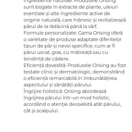
Ingrediente naturale: Produsele Orising
sunt bogate în extracte de plante, uleiuri
esențiale și alte ingrediente active de
origine naturală, care hrănesc și revitalizează
părul de la rădăcină până la vârf.
Formule personalizate: Gama Orising oferă
o varietate de produse adaptate diferitelor
tipuri de păr și nevoi specifice, cum ar fi
părul uscat, gras, cu mătreață sau cu
tendință de cădere.
Eficiență dovedită: Produsele Orising au fost
testate clinic și dermatologic, demonstrând
o eficiență remarcabilă în îmbunătățirea
aspectului și sănătății părului.
Îngrijire holistică: Orising abordează
îngrijirea părului într-un mod holistic,
acordând o atenție deosebită atât părului,
cât și scalpului.