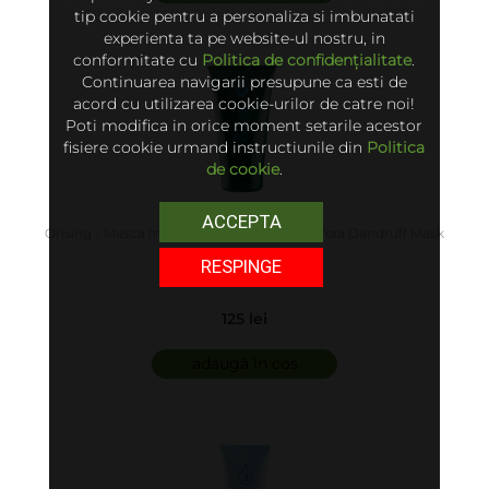
tip cookie pentru a personaliza si imbunatati
experienta ta pe website-ul nostru, in
conformitate cu
Politica de confidențialitate
.
Continuarea navigarii presupune ca esti de
acord cu utilizarea cookie-urilor de catre noi!
Poti modifica in orice moment setarile acestor
fisiere cookie urmand instructiunile din
Politica
de cookie
.
ACCEPTA
Orising - Masca Impotriva Matretii - Antiforfora Dandruff Mask
RESPINGE
125 lei
adaugă în coș