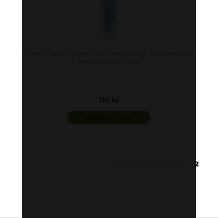
Orising - Masca pentru Hidratarea Parului - Sea Complex 3
Hydrating Mask No. 3
130 lei
adaugă în coș
Pagina anterioară
1
2