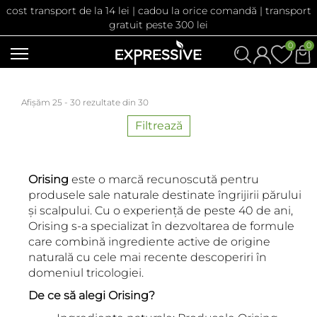
cost transport de la 14 lei | cadou la orice comandă | transport
gratuit peste 300 lei
0
0
Afișăm 25 - 30 rezultate din 30
Filtrează
Orising
este o marcă recunoscută pentru
produsele sale naturale destinate îngrijirii părului
și scalpului. Cu o experiență de peste 40 de ani,
Orising s-a specializat în dezvoltarea de formule
care combină ingrediente active de origine
naturală cu cele mai recente descoperiri în
domeniul tricologiei.
De ce să alegi Orising?