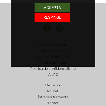
ACCEPTA
RESPINGE
Termeni și condiții
Politica de retur
Modalitate de livrare
Politica de cookie
Politica de confidențialitate
ANPC
De ce noi
Noutăți
Întrebări frecvente
Promoții