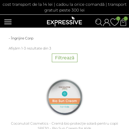
cost transport de la 14 lei | cadou la orice comandă | transport
gratuit peste 300 lei
0
0
- Îngrijire Corp
Afișăm 1-3 rezultate din 3
Filtrează
Coconutoil Cosmetics - Cremă bio protecție solară pentru copii
SPF30 - Bio Sun Cream for Kids